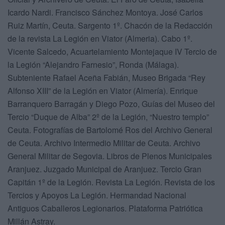
Icardo Nardi. Francisco Sánchez Montoya. José Carlos
Ruiz Martín, Ceuta. Sargento 1º. Chacón de la Redacción
de la revista La Legión en Viator (Almeria). Cabo 1º.
Vicente Salcedo, Acuartelamiento Montejaque IV Tercio de
la Legión “Alejandro Farnesio”, Ronda (Málaga).
Subteniente Rafael Aceña Fabián, Museo Brigada “Rey
Alfonso XIII” de la Legión en Viator (Almería). Enrique
Barranquero Barragán y Diego Pozo, Guías del Museo del
Tercio “Duque de Alba” 2º de la Legión, “Nuestro templo”
Ceuta. Fotografías de Bartolomé Ros del Archivo General
de Ceuta. Archivo Intermedio Militar de Ceuta. Archivo
General Militar de Segovia. Libros de Plenos Municipales
Aranjuez. Juzgado Municipal de Aranjuez. Tercio Gran
Capitán 1º de la Legión. Revista La Legión. Revista de los
Tercios y Apoyos La Legión. Hermandad Nacional
Antiguos Caballeros Legionarios. Plataforma Patriótica
Millán Astray.