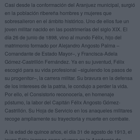
Casi desde la conformación del Aranjuez municipal, surgió
en la población ribereña hombres y mujeres que
sobresalieron en el ámbito histórico. Uno de ellos fue un
joven militar nacido en las postrimerías del siglo XIX. El
día 26 de junio de 1898, vino al mundo Félix, hijo del
matrimonio formado por Alejandro Angosto Palma –
Comandante de Estado Mayor–, y Francisca-Adela
Gómez-Castrillón Fernández. Ya en su juventud, Félix
escogió para su vida profesional –siguiendo los pasos de
su progenitor–, la carrera militar. Su bravura en la defensa
de los intereses de la patria, le condujo a perder la vida.
Por ello, el Consistorio reconocería, en homenaje
póstumo, la labor del Capitán Félix Angosto Gómez-
Castrillón. Su Hoja de Servicio en los anaqueles militares
recoge ampliamente su trayectoria y muerte en combate.
A la edad de quince años, el día 31 de agosto de 1913, el
joven Félix ingresa como alumno en la Academia de