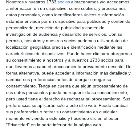
la herida sufrida por el Capitán del Tercio Don Félix
Nosotros y nuestros 1733
socios
almacenamos y/o accedemos
Angosto Gómez-Castrillón, en la acción del día 22 del
a información en un dispositivo, como cookies, y procesamos
datos personales, como identificadores únicos e información
pasado mes de agosto, reviste las siguientes
estándar enviada por un dispositivo para publicidad y contenido
características médicas: «Herida por arma de fuego con
personalizado, medición de publicidad y contenido,
orificio de entrada en región parótida izquierda sin salida,
investigación de audiencia y desarrollo de servicios.
Con su
con proyectil alojado en región carótida derecha, habiendo
permiso, nosotros y nuestros socios podemos utilizar datos de
localización geográfica precisa e identificación mediante las
atravesado los conductos respiratorio y digestivo con
características de dispositivos. Puede hacer clic para otorgarnos
edema larigo-laringe agudo, de pronóstico Grave»
su consentimiento a nosotros y a nuestros 1733 socios para
Falleciendo el día 2 de septiembre de 1924.
que llevemos a cabo el procesamiento previamente descrito. De
forma alternativa, puede acceder a información más detallada y
cambiar sus preferencias antes de otorgar o negar su
consentimiento.
Tenga en cuenta que algún procesamiento de
sus datos personales puede no requerir de su consentimiento,
pero usted tiene el derecho de rechazar tal procesamiento. Sus
preferencias se aplicarán solo a este sitio web. Puede cambiar
sus preferencias o retirar su consentimiento en cualquier
momento volviendo a este sitio y haciendo clic en el botón
"Privacidad" en la parte inferior de la página web.