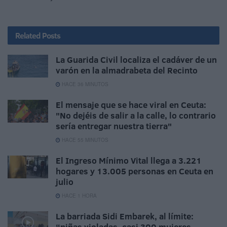
Related
Posts
La Guarida Civil localiza el cadáver de un
varón en la almadrabeta del Recinto
HACE 36 MINUTOS
El mensaje que se hace viral en Ceuta:
"No dejéis de salir a la calle, lo contrario
sería entregar nuestra tierra"
HACE 55 MINUTOS
El Ingreso Mínimo Vital llega a 3.221
hogares y 13.005 personas en Ceuta en
julio
HACE 1 HORA
La barriada Sidi Embarek, al límite:
“niñas violadas, casi 300 mujeres