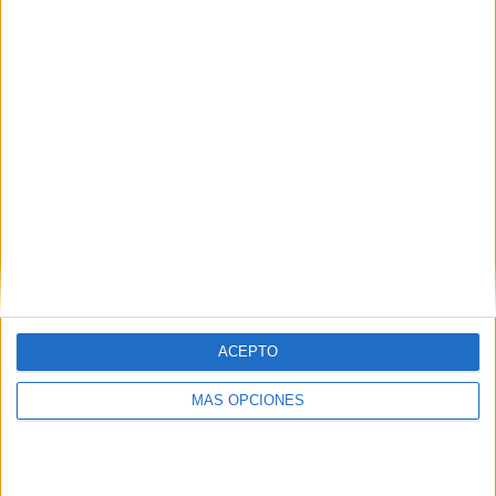
SECRET LINGERIE
TOP QUEENS BOUTIQUE
TOUS
con la colaboración de Bahia Club Rigoletto
Fotografía: Reduan Ben Zakour
Tags:
Asociación Española Contra el Cáncer de Ceuta
ACEPTO
Related
Posts
MÁS OPCIONES
La AECC advierte: esto es lo que nunca
debes hacer al tomar el sol
HACE 2 MESES