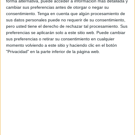
colaboración de los presentes y de las siguientes
forma alternativa, puede acceder a información más detallada y
cambiar sus preferencias antes de otorgar o negar su
empresas ceutíes:
consentimiento.
Tenga en cuenta que algún procesamiento de
sus datos personales puede no requerir de su consentimiento,
BEEP CEUTA INFORMATICA
pero usted tiene el derecho de rechazar tal procesamiento. Sus
preferencias se aplicarán solo a este sitio web. Puede cambiar
BORRAS, S.L.
sus preferencias o retirar su consentimiento en cualquier
momento volviendo a este sitio y haciendo clic en el botón
CALCEDONIA
"Privacidad" en la parte inferior de la página web.
CARRILLO JOYERIA
CARMEN MARAÑES
CEUTA GLOBAL YACHTING
CHOCRON JOYERIA
CLUB BOUTIQUE
CLUB BEBE