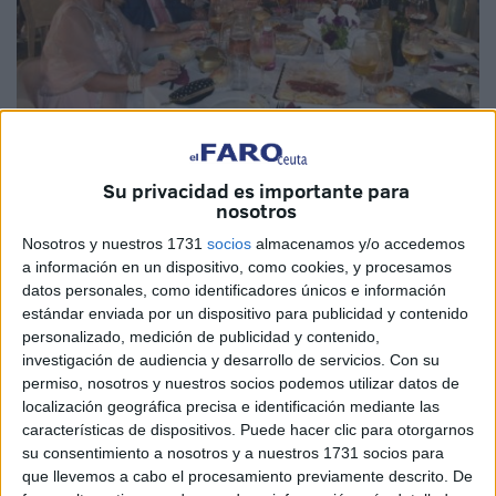
Su privacidad es importante para
nosotros
Nosotros y nuestros 1731
socios
almacenamos y/o accedemos
Finalizado el pregón, el Parque Marítimo del Mediterráneo
a información en un dispositivo, como cookies, y procesamos
acogió la cena anual en favor de la Asociación Española
datos personales, como identificadores únicos e información
Contra el Cáncer, cuya organización asumió este año la
estándar enviada por un dispositivo para publicidad y contenido
Cofradía de África. Estuvo amenizada por la música de
personalizado, medición de publicidad y contenido,
investigación de audiencia y desarrollo de servicios.
Con su
Willy y de José Manuel Soto.
permiso, nosotros y nuestros socios podemos utilizar datos de
localización geográfica precisa e identificación mediante las
La Sede de Ceuta de la Asociación Española contra el
características de dispositivos. Puede hacer clic para otorgarnos
Cáncer ha recaudado 2.100 euros en el sorteo que se
su consentimiento a nosotros y a nuestros 1731 socios para
celebró en la Cena, gracias a la generosidad y
que llevemos a cabo el procesamiento previamente descrito. De