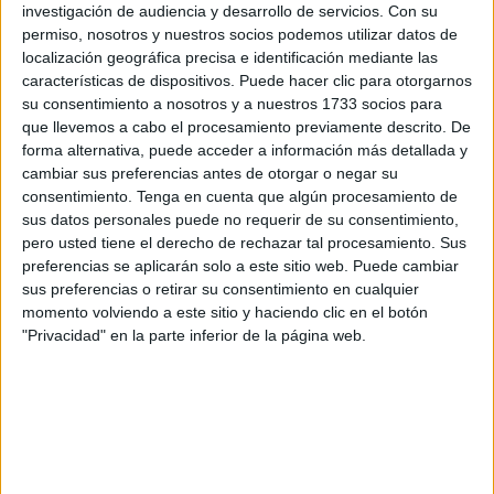
El acusado reconoció los hechos ante la magistrada y
investigación de audiencia y desarrollo de servicios.
Con su
permiso, nosotros y nuestros socios podemos utilizar datos de
aceptó la pena impuesta, que incluye además el pago de
localización geográfica precisa e identificación mediante las
una
indemnización de 18.821 euros
al perjudicado por
características de dispositivos. Puede hacer clic para otorgarnos
los daños y perjuicios ocasionados.
su consentimiento a nosotros y a nuestros 1733 socios para
que llevemos a cabo el procesamiento previamente descrito. De
El ahora condenado asumió su responsabilidad en los
forma alternativa, puede acceder a información más detallada y
hechos, evitando así la celebración de un juicio con vista
cambiar sus preferencias antes de otorgar o negar su
consentimiento.
Tenga en cuenta que algún procesamiento de
oral. La sentencia detalla que las lesiones derivaron de un
sus datos personales puede no requerir de su consentimiento,
ataque planeado y ejecutado como resultado de una
pero usted tiene el derecho de rechazar tal procesamiento. Sus
conflictiva situación sentimental
entre el agresor y la
preferencias se aplicarán solo a este sitio web. Puede cambiar
víctima.
sus preferencias o retirar su consentimiento en cualquier
momento volviendo a este sitio y haciendo clic en el botón
Los hechos, ocurrido el pasado
12 de enero
, tuvo su
"Privacidad" en la parte inferior de la página web.
origen en
desavenencias amorosas
que desembocaron
en un grave incidente violento.
Un plan urdido por celos y
resentimiento