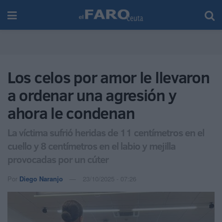
Los celos por amor le llevaron
a ordenar una agresión y
ahora le condenan
La víctima sufrió heridas de 11 centímetros en el
cuello y 8 centímetros en el labio y mejilla
provocadas por un cúter
Por
Diego Naranjo
23/10/2025 - 07:26