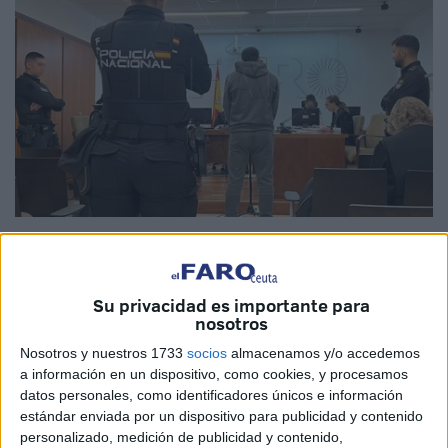
El Faro
Su privacidad es importante para
nosotros
La titular del
Juzgado de lo Penal número 1 de Ceuta
ha
Nosotros y nuestros 1733
socios
almacenamos y/o accedemos
condenado
al llamado
L.F.
, de nacionalidad marroquí, a
a información en un dispositivo, como cookies, y procesamos
dos años de prisión
por un
delito de lesiones con uso
datos personales, como identificadores únicos e información
de instrumento peligroso
.
estándar enviada por un dispositivo para publicidad y contenido
personalizado, medición de publicidad y contenido,