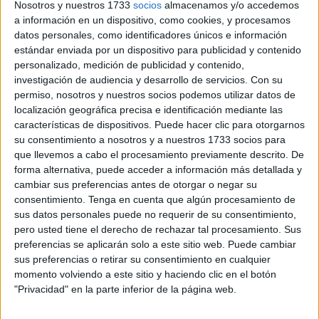
Nosotros y nuestros 1733
socios
almacenamos y/o accedemos
en una recepción festiva en las principales
avenidas de
a información en un dispositivo, como cookies, y procesamos
Rabat
después de ser recibidos en un acto oficial por el
datos personales, como identificadores únicos e información
estándar enviada por un dispositivo para publicidad y contenido
príncipe heredero, Muley Hassan
.
personalizado, medición de publicidad y contenido,
investigación de audiencia y desarrollo de servicios.
Con su
Tras la recepción oficial, los
'cachorros del Atlas'
salieron
permiso, nosotros y nuestros socios podemos utilizar datos de
del Palacio Real de Rabat en un
autobús descapotable
,
localización geográfica precisa e identificación mediante las
escoltados por las fuerzas de seguridad, y transitaron por
características de dispositivos. Puede hacer clic para otorgarnos
la principal avenida de la capital, Mohamed VI, mientras
su consentimiento a nosotros y a nuestros 1733 socios para
que llevemos a cabo el procesamiento previamente descrito. De
una multitud de ciudadanos les aplaudían y entonaban
forma alternativa, puede acceder a información más detallada y
himnos deportivos.
cambiar sus preferencias antes de otorgar o negar su
consentimiento.
Tenga en cuenta que algún procesamiento de
Zabiri, goleador marroquí del
sus datos personales puede no requerir de su consentimiento,
pero usted tiene el derecho de rechazar tal procesamiento. Sus
Mundial sub-20: "Es un sueño de
preferencias se aplicarán solo a este sitio web. Puede cambiar
infancia hecho realidad"
sus preferencias o retirar su consentimiento en cualquier
momento volviendo a este sitio y haciendo clic en el botón
"Privacidad" en la parte inferior de la página web.
Yassir Zabiri
, el joven jugador que
dio la victoria a
Marruecos
en el Mundial sub-20, dijo a
EFE
que vive "un