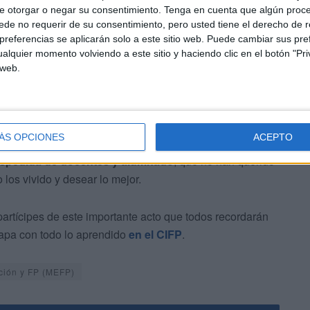
e otorgar o negar su consentimiento.
Tenga en cuenta que algún proc
mposición de bandas a los grupos han sido los siguientes
de no requerir de su consentimiento, pero usted tiene el derecho de r
referencias se aplicarán solo a este sitio web. Puede cambiar sus pref
AFT y AD.
alquier momento volviendo a este sitio y haciendo clic en el botón "Pri
 web.
ÁS OPCIONES
ACEPTO
espedida de docentes y alumnado
, que no han querido
los vivido y desear lo mejor.
artícipes de este importante acto que todos recordarán
apa con todo lo aprendido
en el CIFP
.
ción y FP (MEFP)