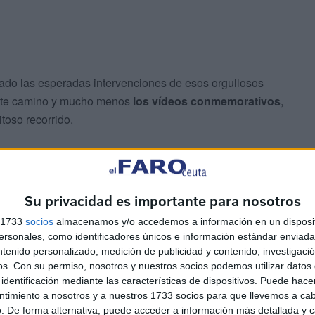
ltado las esperadas intervenciones de esos orgullosos
este camino y mucho menos
los vídeos conmemorativos
,
toso recorrido.
Su privacidad es importante para nosotros
s 1733
socios
almacenamos y/o accedemos a información en un disposit
sonales, como identificadores únicos e información estándar enviada 
ntenido personalizado, medición de publicidad y contenido, investigaci
os.
Con su permiso, nosotros y nuestros socios podemos utilizar datos 
identificación mediante las características de dispositivos. Puede hacer
rancado el segundo grupo, el del
alumnado de Grado
ntimiento a nosotros y a nuestros 1733 socios para que llevemos a ca
. De forma alternativa, puede acceder a información más detallada y 