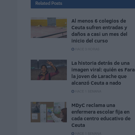
Related
Posts
Al menos 6 colegios de
Ceuta sufren entradas y
daños a casi un mes del
inicio del curso
HACE 3 HORAS
La historia detrás de una
imagen viral: quién es Fara
la joven de Larache que
alcanzó Ceuta a nado
HACE 1 SEMANA
MDyC reclama una
enfermera escolar fija en
cada centro educativo de
Ceuta
HACE 1 SEMANA