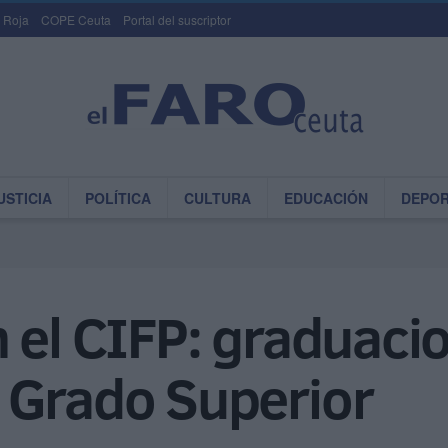
 Roja
COPE Ceuta
Portal del suscriptor
USTICIA
POLÍTICA
CULTURA
EDUCACIÓN
DEPO
 el CIFP: graduaci
 Grado Superior