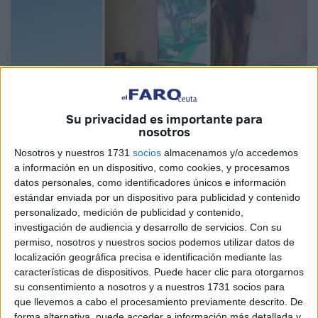
Su privacidad es importante para
nosotros
Nosotros y nuestros 1731
socios
almacenamos y/o accedemos
a información en un dispositivo, como cookies, y procesamos
datos personales, como identificadores únicos e información
Cedidas
estándar enviada por un dispositivo para publicidad y contenido
personalizado, medición de publicidad y contenido,
investigación de audiencia y desarrollo de servicios.
Con su
permiso, nosotros y nuestros socios podemos utilizar datos de
localización geográfica precisa e identificación mediante las
Un total de 15 alumnos de 4º de Primaria del CEIP Rosalía
características de dispositivos. Puede hacer clic para otorgarnos
de Castro junto a la tutora Deepa Vensi han participado en
su consentimiento a nosotros y a nuestros 1731 socios para
que llevemos a cabo el procesamiento previamente descrito. De
el proyecto eTwinning, el cual promueve la colaboración
forma alternativa, puede acceder a información más detallada y