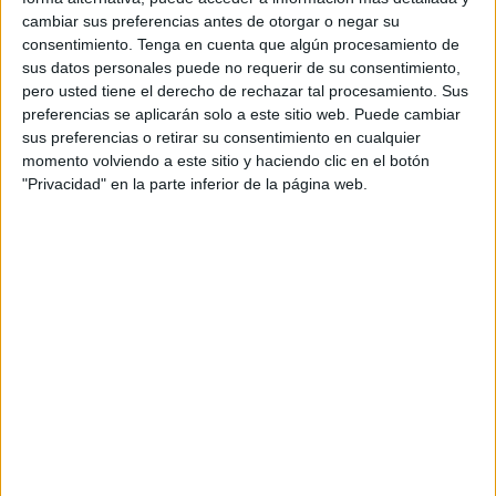
escolar en toda Europa integrando las tecnologías de la
cambiar sus preferencias antes de otorgar o negar su
información y la comunicación.
consentimiento.
Tenga en cuenta que algún procesamiento de
sus datos personales puede no requerir de su consentimiento,
Un proyecto eTwinning es un trabajo de colaboración entre
pero usted tiene el derecho de rechazar tal procesamiento. Sus
dos o más centros escolares europeos de países
preferencias se aplicarán solo a este sitio web. Puede cambiar
diferentes sobre un tema acordado previamente. La
sus preferencias o retirar su consentimiento en cualquier
momento volviendo a este sitio y haciendo clic en el botón
colaboración se lleva a cabo a través de una plataforma
"Privacidad" en la parte inferior de la página web.
virtual y del uso de distintas herramientas web.
Estos alumnos han dedicado buena parte de su
confinamiento a realizar estos trabajos y lo han hecho con
el apoyo de sus familias, primordial para poder
conseguirlo. Han sido muchas horas de trabajo online con
un resultado magnífico, que podrá llegar a toda Europa. El
CEIP Rosalía de Castro se embarca en este proyecto
eTwinning, con la posibilidad de conseguir el sello.
Una preciosa experiencia donde estos alumnos, han
trabajado las emociones, contando lo que les hace felices