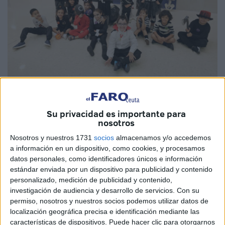
Fotos: CEIP Maestro Juan Morejón
Su privacidad es importante para
nosotros
Nosotros y nuestros 1731
socios
almacenamos y/o accedemos
El
CEIP Maestro Juan Morejón
de Ceuta se llenó de
a información en un dispositivo, como cookies, y procesamos
emoción y diversión con la celebración del
Día de la
datos personales, como identificadores únicos e información
Mochila y Halloween
. El alumnado acudió
estándar enviada por un dispositivo para publicidad y contenido
terroríficamente disfrazado
, aportando un ambiente lleno
personalizado, medición de publicidad y contenido,
de color y creatividad.
investigación de audiencia y desarrollo de servicios.
Con su
permiso, nosotros y nuestros socios podemos utilizar datos de
Durante la jornada, los
juegos en el patio
se convirtieron
localización geográfica precisa e identificación mediante las
características de dispositivos. Puede hacer clic para otorgarnos