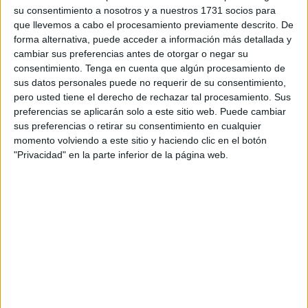
en el centro de la actividad, todos ellos relacionados con
su consentimiento a nosotros y a nuestros 1731 socios para
las temáticas de la fiesta y con la colaboración activa del
que llevemos a cabo el procesamiento previamente descrito. De
AMPA
del centro.
forma alternativa, puede acceder a información más detallada y
cambiar sus preferencias antes de otorgar o negar su
Los más pequeños de
Educación Infantil
se sumergieron
consentimiento.
Tenga en cuenta que algún procesamiento de
en el mundo de la
creatividad
utilizando
pintura
para
sus datos personales puede no requerir de su consentimiento,
pero usted tiene el derecho de rechazar tal procesamiento. Sus
realizar dibujos alusivos a la celebración. Cada obra
preferencias se aplicarán solo a este sitio web. Puede cambiar
reflejaba la imaginación y el entusiasmo de los niños,
sus preferencias o retirar su consentimiento en cualquier
quienes disfrutaron explorando diferentes colores y formas
momento volviendo a este sitio y haciendo clic en el botón
para expresar su versión del
Halloween
y del
Día de la
"Privacidad" en la parte inferior de la página web.
Mochila
.
En
Primaria
, los alumnos elaboraron
relatos cortos de
miedo
que más tarde formaron parte de
El libro
Encantado del Juan Morejón
. Esta actividad fomentó la
lectura y la escritura creativa
, permitiendo que cada niño
plasmará sus ideas de manera original, contribuyendo a
un proyecto colectivo lleno de diversión y colaboración.