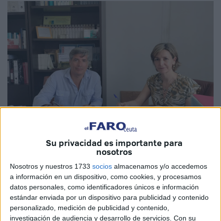
Su privacidad es importante para
nosotros
Imagen cedida
Nosotros y nuestros 1733
socios
almacenamos y/o accedemos
a información en un dispositivo, como cookies, y procesamos
datos personales, como identificadores únicos e información
estándar enviada por un dispositivo para publicidad y contenido
La Confederación de Empresarios de Ceuta
(CECE)
y la
personalizado, medición de publicidad y contenido,
Asociación Centro Comercial Abierto
(CCA) han dado
investigación de audiencia y desarrollo de servicios.
Con su