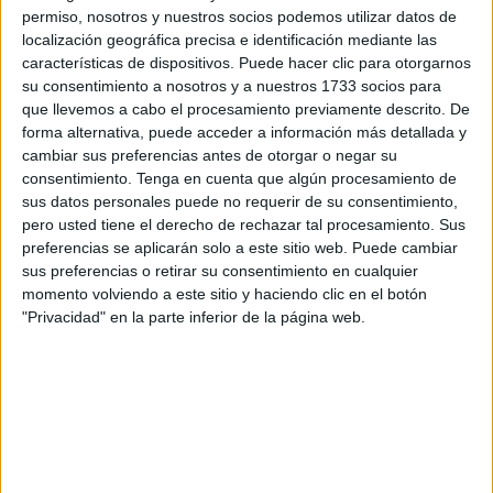
un paso más en su relación de colaboración
con la
permiso, nosotros y nuestros socios podemos utilizar datos de
firma de un
convenio que formaliza la integración del
localización geográfica precisa e identificación mediante las
CCA como entidad asociada
miembro de la organización
características de dispositivos. Puede hacer clic para otorgarnos
su consentimiento a nosotros y a nuestros 1733 socios para
empresarial.
que llevemos a cabo el procesamiento previamente descrito. De
forma alternativa, puede acceder a información más detallada y
El acuerdo, suscrito este jueves, pretende
reforzar la
cambiar sus preferencias antes de otorgar o negar su
unidad del tejido productivo local
y mejorar la capacidad
consentimiento.
Tenga en cuenta que algún procesamiento de
de representación ante las administraciones e
sus datos personales puede no requerir de su consentimiento,
instituciones.
pero usted tiene el derecho de rechazar tal procesamiento. Sus
preferencias se aplicarán solo a este sitio web. Puede cambiar
sus preferencias o retirar su consentimiento en cualquier
Una alianza consolidada
momento volviendo a este sitio y haciendo clic en el botón
"Privacidad" en la parte inferior de la página web.
La integración supone la
consolidación de una
cooperación
que ambas entidades han mantenido
durante años en
defensa del comercio urbano
y de los
intereses generales de las empresas ceutíes.
A partir de ahora, esa relación quedará
estructurada de