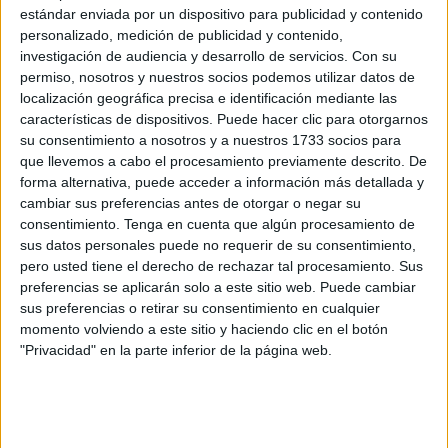
ESIC Business & Marketing School
han suscrito un
estándar enviada por un dispositivo para publicidad y contenido
personalizado, medición de publicidad y contenido,
convenio de colaboración para implementar en la ciudad
investigación de audiencia y desarrollo de servicios.
Con su
el
programa 'Generación digital para directivos de
permiso, nosotros y nuestros socios podemos utilizar datos de
pymes y autónomos'.
localización geográfica precisa e identificación mediante las
características de dispositivos. Puede hacer clic para otorgarnos
Esta iniciativa, íntegramente financiada con
fondos
su consentimiento a nosotros y a nuestros 1733 socios para
europeos NextGenerationEU
y promovida por el
que llevemos a cabo el procesamiento previamente descrito. De
forma alternativa, puede acceder a información más detallada y
Ministerio de Asuntos Económicos y Transformación
cambiar sus preferencias antes de otorgar o negar su
Digital
y la
Escuela de Organización Industrial
, se
consentimiento.
Tenga en cuenta que algún procesamiento de
impartirá de forma gratuita y semipresencial a autónomos y
sus datos personales puede no requerir de su consentimiento,
empleados de PYMEs con responsabilidad directiva o
pero usted tiene el derecho de rechazar tal procesamiento. Sus
preferencias se aplicarán solo a este sitio web. Puede cambiar
administrativa en Ceuta.
sus preferencias o retirar su consentimiento en cualquier
momento volviendo a este sitio y haciendo clic en el botón
El objetivo principal del programa, es
dotar a estos
"Privacidad" en la parte inferior de la página web.
profesionales de las competencias digitales
necesarias
para diseñar y ejecutar el Plan de Transformación Digital
de sus organizaciones. Cada empresa podrá inscribir
hasta dos participantes, favoreciendo así la creación de