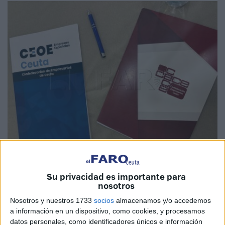
Imagen cedida
Su privacidad es importante para
nosotros
Nosotros y nuestros 1733
socios
almacenamos y/o accedemos
a información en un dispositivo, como cookies, y procesamos
La
Confederación de Empresarios de Ceuta (CECE)
y
datos personales, como identificadores únicos e información