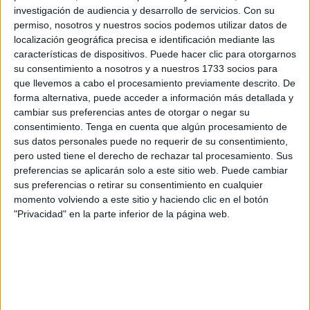
investigación de audiencia y desarrollo de servicios.
Con su
anuncia la promesa de la Ciudad Autónoma de Ceuta de
permiso, nosotros y nuestros socios podemos utilizar datos de
dotar al centro con nuevas infraestructuras.
localización geográfica precisa e identificación mediante las
Desde DAUBMA, asociación dedicada a la Defensa del
características de dispositivos. Puede hacer clic para otorgarnos
Arbolado Urbano, la Biodiversidad y el Medio ambiente,
su consentimiento a nosotros y a nuestros 1733 socios para
que llevemos a cabo el procesamiento previamente descrito. De
recibimos esta noticia con alegría, pero también con
forma alternativa, puede acceder a información más detallada y
cautela. Durante años, el CECAM ha trabajado
cambiar sus preferencias antes de otorgar o negar su
incansablemente en la recuperación de especies marinas,
consentimiento.
Tenga en cuenta que algún procesamiento de
en condiciones precarias y sin el respaldo efectivo de las
sus datos personales puede no requerir de su consentimiento,
pero usted tiene el derecho de rechazar tal procesamiento. Sus
instituciones. La Ciudad ha mantenido una subvención
preferencias se aplicarán solo a este sitio web. Puede cambiar
nominativa que nunca ha llegado a cobrarse, bloqueada
sus preferencias o retirar su consentimiento en cualquier
por trabas burocráticas que han impedido su desembolso.
momento volviendo a este sitio y haciendo clic en el botón
Y lo más grave: en más de dos décadas de actividad del
"Privacidad" en la parte inferior de la página web.
CECAM, ningún miembro del ejecutivo local ha visitado
sus instalaciones.
El Partido Popular lleva gobernando ininterrumpidamente
en Ceuta durante más de veinte años, el mismo tiempo
que el CECAM lleva desarrollando su labor. Resulta