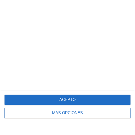
baños y treinta duchas para atender a los
inmigrantes
HACE 8 HORAS
La Policía expulsa a Marruecos al
detenido tras entrar en una casa y
meterse en la cama de su dueña
HACE 9 HORAS
ACEPTO
MÁS OPCIONES