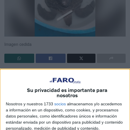
Imagen cedida
Su privacidad es importante para
Hoy, El Faro de Ceuta publica una noticia que nos llena de
nosotros
esperanza: el Centro de Estudios y Conservación de
Nosotros y nuestros 1733
socios
almacenamos y/o accedemos
Animales Marinos (CECAM) podría recibir por fin el apoyo
a información en un dispositivo, como cookies, y procesamos
institucional que tanto tiempo lleva esperando. En el
datos personales, como identificadores únicos e información
reportaje conocemos a tres ejemplares de tortuga boba
estándar enviada por un dispositivo para publicidad y contenido
personalizado, medición de publicidad y contenido,
que se recuperan actualmente en sus instalaciones, y se