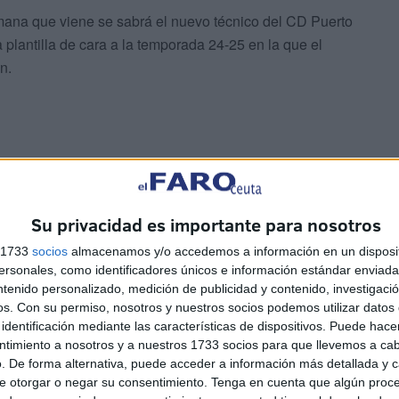
emana que viene se sabrá el nuevo técnico del CD Puerto
 plantilla de cara a la temporada 24-25 en la que el
n.
 en el seno del club puesto que ha sido un entrenador
Su privacidad es importante para nosotros
 cuerpo técnico llevó a la gloria al CD Puerto, campeón
s 1733
socios
almacenamos y/o accedemos a información en un disposit
ol sala y clasificándolo a la Copa de España con los
sonales, como identificadores únicos e información estándar enviada 
ntenido personalizado, medición de publicidad y contenido, investigaci
os.
Con su permiso, nosotros y nuestros socios podemos utilizar datos 
identificación mediante las características de dispositivos. Puede hacer
ntimiento a nosotros y a nuestros 1733 socios para que llevemos a ca
. De forma alternativa, puede acceder a información más detallada y 
e otorgar o negar su consentimiento.
Tenga en cuenta que algún proc