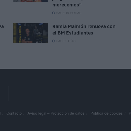
merecemos"
HACE 19 HORAS
va
Ramia Maimón renueva con
el BM Estudiantes
HACE 2 DÍAS
d
Contacto
Aviso legal – Protección de datos
Política de cookies
P