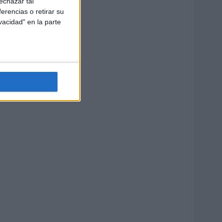
echazar tal
erencias o retirar su
vacidad" en la parte