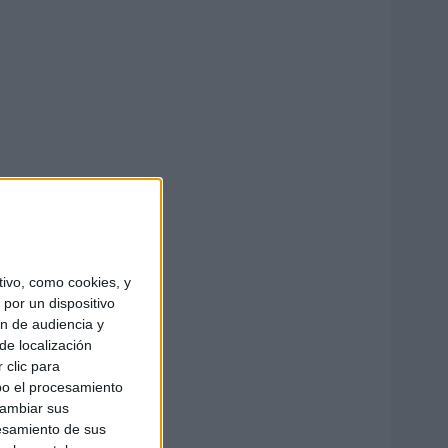
ivo, como cookies, y
por un dispositivo
ón de audiencia y
de localización
 clic para
bo el procesamiento
cambiar sus
esamiento de sus