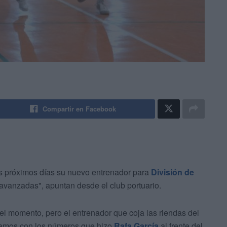
Compartir en Facebook
s próximos días su nuevo entrenador para
División de
avanzadas", apuntan desde el club portuario.
l momento, pero el entrenador que coja las riendas del
aramos con los números que hizo
Rafa García
al frente del