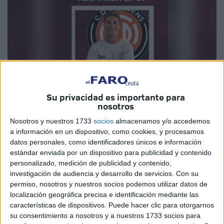
Su privacidad es importante para
nosotros
Imagen cedida
Nosotros y nuestros 1733
socios
almacenamos y/o accedemos
a información en un dispositivo, como cookies, y procesamos
datos personales, como identificadores únicos e información
estándar enviada por un dispositivo para publicidad y contenido
personalizado, medición de publicidad y contenido,
El
CD Camoens
de Ceuta
se está preparando a fondo
investigación de audiencia y desarrollo de servicios.
Con su
para la
temporada 2025-2026
y se está reforzando a la
permiso, nosotros y nuestros socios podemos utilizar datos de
localización geográfica precisa e identificación mediante las
perfección para dar mucho que hablar a lo largo de la
características de dispositivos. Puede hacer clic para otorgarnos
temporada. Ahora, el equipo de José Quintana
contará
su consentimiento a nosotros y a nuestros 1733 socios para
con un preparador físico con experiencia: Fer