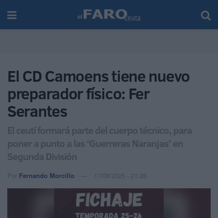
El CD Camoens tiene nuevo
preparador físico: Fer
Serantes
El ceutí formará parte del cuerpo técnico, para
poner a punto a las ‘Guerreras Naranjas’ en
Segunda División
Por
Fernando Morcillo
17/08/2025 - 21:28