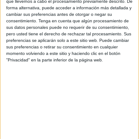
que llevemos a cabo el procesamiento previamente descrito. De
Serantes.
forma alternativa, puede acceder a información más detallada y
cambiar sus preferencias antes de otorgar o negar su
El ceutí se hará cargo del físico de las jugadoras del CD
consentimiento.
Tenga en cuenta que algún procesamiento de
Camoens de Ceuta en su andadura en Segunda División
sus datos personales puede no requerir de su consentimiento,
pero usted tiene el derecho de rechazar tal procesamiento. Sus
en el grupo 3.
preferencias se aplicarán solo a este sitio web. Puede cambiar
sus preferencias o retirar su consentimiento en cualquier
Esta es la bienvenida que le ha dado el CD Camoens en
momento volviendo a este sitio y haciendo clic en el botón
su cuenta oficial: “Las #GuerrerasNaranjas ya cuentan con
"Privacidad" en la parte inferior de la página web.
su nuevo preparador físico @ferserantes10, encargado de
que cada entrenamiento sea exigente, divertido y siempre
al máximo nivel”, explican desde el Camoens.
🤝🏼 ¡𝐍𝐔𝐄𝐕𝐀 𝐈𝐍𝐂𝐎𝐑𝐏𝐎𝐑𝐀𝐂𝐈𝐎́𝐍 𝐀𝐋 𝐄𝐐𝐔𝐈𝐏𝐎! 🫣
😎🧨 Las
#GuerrerasNaranjas
ya cuentan
con su nuevo preparador físico Fer
Serantes⚡🦾, encargado de que cada
entrenamiento sea exigente, divertido y
siempre al máximo nivel 🔥