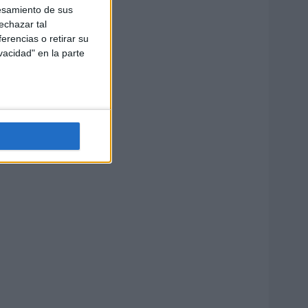
esamiento de sus
echazar tal
erencias o retirar su
vacidad" en la parte