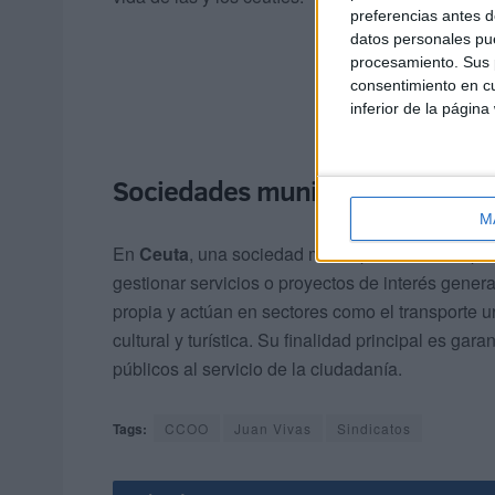
preferencias antes d
datos personales pue
procesamiento. Sus p
consentimiento en cu
inferior de la página
Sociedades municipales
M
En
Ceuta
, una sociedad municipal es una empres
gestionar servicios o proyectos de interés gener
propia y actúan en sectores como el transporte ur
cultural y turística. Su finalidad principal es ga
públicos al servicio de la ciudadanía.
Tags:
CCOO
Juan Vivas
Sindicatos