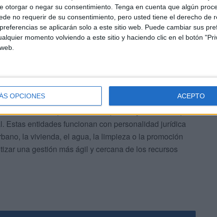
e otorgar o negar su consentimiento.
Tenga en cuenta que algún proc
de no requerir de su consentimiento, pero usted tiene el derecho de r
referencias se aplicarán solo a este sitio web. Puede cambiar sus pref
alquier momento volviendo a este sitio y haciendo clic en el botón "Pri
 web.
ÁS OPCIONES
ACEPTO
a de titularidad pública creada por el Ayuntamiento para
al. Estas entidades funcionan con personalidad jurídica
bano, la vivienda, el agua, la limpieza o la promoción
rantizar una gestión más ágil y cercana de los recursos