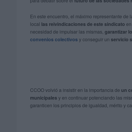
para debatir sobre el
futuro de las sociedades
En este encuentro, el máximo representante de l
local
las reivindicaciones de este sindicato
en 
necesidad de impulsar las mismas,
garantizar l
convenios colectivos
y conseguir un
servicio 
CCOO volvió a insistir en la importancia de
un c
municipales
y en continuar potenciando las mis
garanticen los principios de igualdad, mérito y c