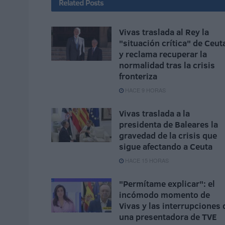
Related
Posts
Vivas traslada al Rey la
"situación crítica" de Ceut
y reclama recuperar la
normalidad tras la crisis
fronteriza
HACE 9 HORAS
Vivas traslada a la
presidenta de Baleares la
gravedad de la crisis que
sigue afectando a Ceuta
HACE 15 HORAS
"Permítame explicar": el
incómodo momento de
Vivas y las interrupciones 
una presentadora de TVE