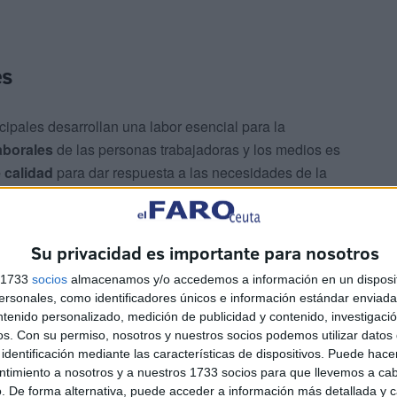
es
pales desarrollan una labor esencial para la
aborales
de las personas trabajadoras y los medios es
 calidad
para dar respuesta a las necesidades de la
Su privacidad es importante para nosotros
s 1733
socios
almacenamos y/o accedemos a información en un disposit
sonales, como identificadores únicos e información estándar enviada 
ntenido personalizado, medición de publicidad y contenido, investigaci
os.
Con su permiso, nosotros y nuestros socios podemos utilizar datos 
lítico, van a seguir trabajando, por un lado, por los
identificación mediante las características de dispositivos. Puede hacer
, por los servicios públicos para mejorar la calidad de
ntimiento a nosotros y a nuestros 1733 socios para que llevemos a ca
. De forma alternativa, puede acceder a información más detallada y 