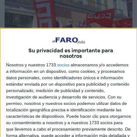
Su privacidad es importante para
nosotros
Nosotros y nuestros 1733
socios
almacenamos y/o accedemos
a información en un dispositivo, como cookies, y procesamos
Imagen cedida
datos personales, como identificadores únicos e información
estándar enviada por un dispositivo para publicidad y contenido
personalizado, medición de publicidad y contenido,
investigación de audiencia y desarrollo de servicios.
Con su
La Federación de Servicios a la Ciudadanía de la
permiso, nosotros y nuestros socios podemos utilizar datos de
localización geográfica precisa e identificación mediante las
Administración de Justicia de
Comisiones Obreras
ha
características de dispositivos. Puede hacer clic para otorgarnos
decidido continuar con la
protesta
convocada para este
su consentimiento a nosotros y a nuestros 1733 socios para
miércoles ante la sede del
Ministerio
competente a pesar
que llevemos a cabo el procesamiento previamente descrito. De
de la convocatoria de reunión del secretario de Estado
forma alternativa, puede acceder a información más detallada y