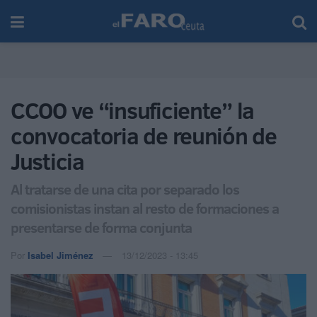
CCOO ve “insuficiente” la
convocatoria de reunión de
Justicia
Al tratarse de una cita por separado los
comisionistas instan al resto de formaciones a
presentarse de forma conjunta
Por
Isabel Jiménez
13/12/2023 - 13:45