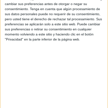
cambiar sus preferencias antes de otorgar o negar su
para citarse con las agrupaciones por separado el próximo
consentimiento.
Tenga en cuenta que algún procesamiento de
20 de diciembre, para tratar las reclamaciones que afectan
sus datos personales puede no requerir de su consentimiento,
a los trabajadores tanto de Ceuta como del resto de
pero usted tiene el derecho de rechazar tal procesamiento. Sus
España, cosa a la que ha respondido como “insuficiente”.
preferencias se aplicarán solo a este sitio web. Puede cambiar
sus preferencias o retirar su consentimiento en cualquier
En este sentido, desde el
sindicato
comisionista señalan
momento volviendo a este sitio y haciendo clic en el botón
"Privacidad" en la parte inferior de la página web.
que el secretario continúa negándose a atender sus
exigencias que son: una oferta de incremento del
complemento general del puesto de cantidades
equiparables a las pactadas con las asociaciones
profesionales de LAJ; el inicio inmediato de las
negociaciones de las leyes de eficiencia “que deberán
incluir el reconocimiento profesional y retributivo de
nuestras funciones”; y el desarrollo del derecho y la
retribución de la carrera profesional “sin más dilación”.
Debido a esta negación, la agrupación ha decidido
continuar con la concentración que se ha llevado a cabo