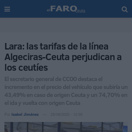
Lara: las tarifas de la línea
Algeciras-Ceuta perjudican a
los ceutíes
El secretario general de CCOO destaca el
incremento en el precio del vehículo que subiría un
43,49% en caso de origen Ceuta y un 74,70% en
el ida y vuelta con origen Ceuta
Por
Isabel Jiménez
25/08/2025 - 12:55