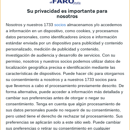
Ángel Lara, secretario general
de CCOO Ceuta,
Su privacidad es importante para
considera que "las
tarifas máximas
reflejadas en el PPTP
nosotros
de la licitación publicada el 12 de agosto de 2025
Nosotros y nuestros 1733
socios
almacenamos y/o accedemos
perjudican tanto a la ciudadanía ceutí como a las arcas
a información en un dispositivo, como cookies, y procesamos
públicas
, que tendrán que asumir el previsible
datos personales, como identificadores únicos e información
incremento en el importe a bonificar
".
estándar enviada por un dispositivo para publicidad y contenido
personalizado, medición de publicidad y contenido,
El sindicato recuerda que el pasado 12 de agosto de 2025
investigación de audiencia y desarrollo de servicios.
Con su
se publicó el anuncio de licitación de la 'Gestión de
permiso, nosotros y nuestros socios podemos utilizar datos de
localización geográfica precisa e identificación mediante las
servicios de la Línea Marítima de Interés Público
características de dispositivos. Puede hacer clic para otorgarnos
Algeciras-Ceuta'.
su consentimiento a nosotros y a nuestros 1733 socios para
que llevemos a cabo el procesamiento previamente descrito. De
CCOO Ceuta
ha elaborado un informe
en el que analiza
forma alternativa, puede acceder a información más detallada y
la variación de las tarifas máximas recogidas en el Pliego
cambiar sus preferencias antes de otorgar o negar su
de Prescripciones Técnicas Particulares (PPTP) y la
consentimiento.
Tenga en cuenta que algún procesamiento de
sus datos personales puede no requerir de su consentimiento,
duración del contrato.
pero usted tiene el derecho de rechazar tal procesamiento. Sus
preferencias se aplicarán solo a este sitio web. Puede cambiar
A su juicio,
habría sido mejor un contrato algo más
sus preferencias o retirar su consentimiento en cualquier