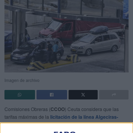
Imagen de archivo
Comisiones Obreras (
CCOO
) Ceuta considera que las
tarifas máximas de la
licitación de la línea Algeciras-
Ceuta
perjudican a la ciudadanía ceutí.