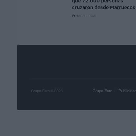
que 72.000 personas
cruzaron desde Marruecos
HACE 3 DÍAS
Grupo Faro
Publicida
Grupo Faro © 2023