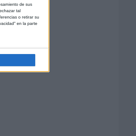
esamiento de sus
echazar tal
erencias o retirar su
vacidad" en la parte