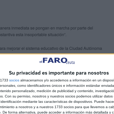
anera inmediata se pongan en marcha por parte del
stantiva esta insoportable situación”.
ara mejorar el sistema educativo de la Ciudad Autónoma
e Ceuta
y de Melilla para diseñar políticas educativas
í como poner en funcionamiento una mesa de negociación
directamente sus condiciones laborales, sociales y
Su privacidad es importante para nosotros
s 1733
socios
almacenamos y/o accedemos a información en un disposit
sonales, como identificadores únicos e información estándar enviada 
ntenido personalizado, medición de publicidad y contenido, investigaci
os.
Con su permiso, nosotros y nuestros socios podemos utilizar datos 
identificación mediante las características de dispositivos. Puede hacer
ntimiento a nosotros y a nuestros 1733 socios para que llevemos a ca
. De forma alternativa, puede acceder a información más detallada y 