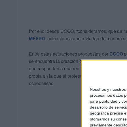
Por ello, desde CCOO, “consideramos, que de m
MEFPD
, actuaciones que reviertan de manera su
Entre estas actuaciones propuestas por
CCOO
p
se encuentra la creación del
Consejo Escolar d
que respondan a una realidad muy singular, as
propia en la que el profesorado puede negociar 
económicas.
Nosotros y nuestro
procesamos datos per
para publicidad y co
desarrollo de servici
geográfica precisa e 
otorgarnos su conse
previamente descrito