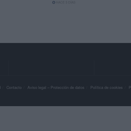
HACE 3 DÍAS
d
Contacto
Aviso legal – Protección de datos
Política de cookies
P