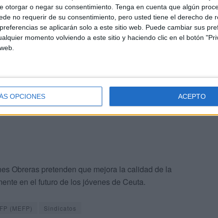
e otorgar o negar su consentimiento.
Tenga en cuenta que algún proc
tro del organigrama del MEFPD un órgano de gestión
de no requerir de su consentimiento, pero usted tiene el derecho de r
canismo de generación normativa que permita la
referencias se aplicarán solo a este sitio web. Puede cambiar sus pref
a, y un desarrollo legislativo sincronizado con el resto
alquier momento volviendo a este sitio y haciendo clic en el botón "Pri
 web.
ación de las competencias en las Direcciones
ÁS OPCIONES
ACEPTO
es Obreras pretenden que mejora la calidad de la
mente en el futuro de los jóvenes de Ceuta.
 FP (MEFP)
Sindicatos