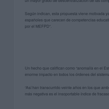
un mayor grado de descentralización de las comp
Según indican, esta propuesta viene motivada ya 
españoles que carecen de competencias educativ
por el MEFPD”.
Un hecho que califican como “anomalía en el Es
enorme impacto en todos los órdenes del siste
“Así han transcurrido veinte años en los que amb
más negativa es el insoportable índice de fracaso