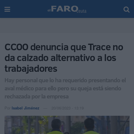
CCOO denuncia que Trace no
da calzado alternativo a los
trabajadores
Hay personal que lo ha requerido presentando el
aval médico para ello pero su queja está siendo
rechazada por la empresa
Por
Isabel Jiménez
20/06/2023 - 13:19