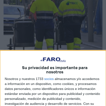
Imagen de archivo
Su privacidad es importante para
nosotros
Nosotros y nuestros 1733
socios
almacenamos y/o accedemos
CCOO de Ceuta
vuelve a cargar contra la
empresa Trace
a información en un dispositivo, como cookies, y procesamos
y en esta ocasión por no ofrecer
calzado alternativo
a
datos personales, como identificadores únicos e información
aquellos trabajadores que lo necesitan incluso con el aval
estándar enviada por un dispositivo para publicidad y contenido
médico por delante.
personalizado, medición de publicidad y contenido,
investigación de audiencia y desarrollo de servicios.
Con su