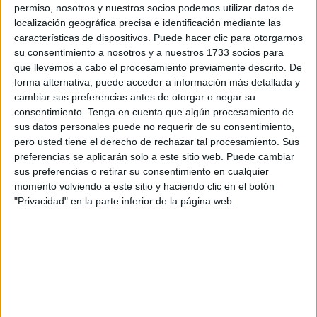
El sindicato recuerda que una de las obligaciones del
permiso, nosotros y nuestros socios podemos utilizar datos de
localización geográfica precisa e identificación mediante las
empresa es precisamente la de “vigilar la salud de los
características de dispositivos. Puede hacer clic para otorgarnos
trabajadores, orientada a la prevención de los riesgos
su consentimiento a nosotros y a nuestros 1733 socios para
laborales, cuyos objetivos generales tiene que ver con la
que llevemos a cabo el procesamiento previamente descrito. De
identificación de los
problemas de salud
y la evaluación
forma alternativa, puede acceder a información más detallada y
cambiar sus preferencias antes de otorgar o negar su
de intervenciones preventivas”, expone en una nota de
consentimiento.
Tenga en cuenta que algún procesamiento de
prensa.
sus datos personales puede no requerir de su consentimiento,
pero usted tiene el derecho de rechazar tal procesamiento. Sus
Así Comisiones Obreras
, a través de su sección sindical
preferencias se aplicarán solo a este sitio web. Puede cambiar
en la empresa Trace, ha tenido conocimiento de otra
sus preferencias o retirar su consentimiento en cualquier
“dejación de funciones” por parte de la dirección de la
momento volviendo a este sitio y haciendo clic en el botón
"Privacidad" en la parte inferior de la página web.
empresa en materia de protección de la salud de los
trabajadores y la prevención de los riesgos laborales.
“Según nos trasladan algunos operarios que requieren de
un calzado alternativo en base a informes médicos y
recomendaciones de la propia mutua de la empresa la
dirección está poniendo todo tipo de trabas y excusas para