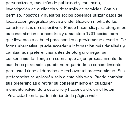
Fijando por tanto un
marco normativo y unos criterios
personalizado, medición de publicidad y contenido,
claros
a la hora de reglar el mecanismo de la sustitución,
investigación de audiencia y desarrollo de servicios.
Con su
permiso, nosotros y nuestros socios podemos utilizar datos de
ampliando y desarrollando lo preceptuado en el articulo 74
localización geográfica precisa e identificación mediante las
del Reglamento de Ingreso, Provisión de puestos de
características de dispositivos. Puede hacer clic para otorgarnos
Trabajo y Promoción profesional del Personal funcionario
su consentimiento a nosotros y a nuestros 1731 socios para
al servicio de la Administración de Justicia.
que llevemos a cabo el procesamiento previamente descrito. De
forma alternativa, puede acceder a información más detallada y
cambiar sus preferencias antes de otorgar o negar su
Antecedentes de hechos
consentimiento.
Tenga en cuenta que algún procesamiento de
sus datos personales puede no requerir de su consentimiento,
CCOO lleva años exigiendo, primero,
la regulación de las
pero usted tiene el derecho de rechazar tal procesamiento. Sus
comisiones de servicio
, de forma que, entre concursos
preferencias se aplicarán solo a este sitio web. Puede cambiar
sus preferencias o retirar su consentimiento en cualquier
de traslado, las plazas vacantes se oferten públicamente
momento volviendo a este sitio y haciendo clic en el botón
en comisión de servicio,
aplicando los criterios de
"Privacidad" en la parte inferior de la página web.
igualdad y transparencia
, mismo criterio al establecido
en los concursos de traslado.
También
que todas esas plazas se convoquen en el
siguiente concurso de traslado. Con esto se