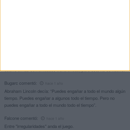
Sonsoles
comentó:
hace 1 año
Es un comunicado muy exagerado e interesado. El Secretario
de Gobierno tiene defectos y virtudes. El que se reúna con los
funcionario/as no tiene nada de malo y tiene más empatía que
su antecesora. Lo de las comisiones de servicio viene de lejos.
Es injusto no que el Ministerio de Justicia no tenga establecido
un sistema transparente a través de su página web para
acceder a las convocatorias de plazas en comisión como
ocurre en las comunidades transferidas, pero esto no es nuevo.
Bugarc
comentó:
hace 1 año
Abraham Lincoln decía: “Puedes engañar a todo el mundo algún
tiempo. Puedes engañar a algunos todo el tiempo. Pero no
puedes engañar a todo el mundo todo el tiempo”.
Falcone
comentó:
hace 1 año
Entre "irregularidades" anda el juego.