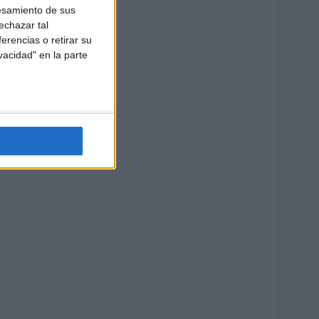
esamiento de sus
echazar tal
erencias o retirar su
vacidad" en la parte