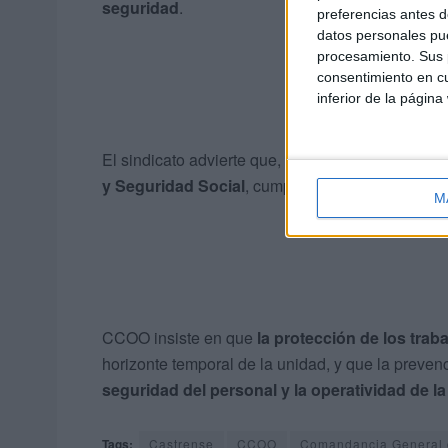
seguridad
.
preferencias antes d
datos personales pue
procesamiento. Sus p
consentimiento en cu
inferior de la página
El sindicato advierte que,
de no producirse av
y Seguridad Social
, cumpliendo con su obligaci
M
CCOO insiste en que
la protección de los trab
horizonte temporal de la unidad, y que la preve
seguridad del personal y la operatividad de l
Tags:
Castrense
CCOO
Comandancia General 