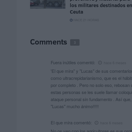
los militares destinados e
Ceuta
HACE 21 HORAS
Comments
3
Fuera inútiles
comentó:
hace 6 meses
'El que mira" y "Lucas" de sus comentar
como ultracrepidarianismo, que es el hábi
por completo . Pero no solo eso, rebosan od
estas personas se les suele llamar coloquia
ataque personal sin fundamento . Así que, 
"Lucas" mucho ánimo!!!!!
El que mira
comentó:
hace 6 meses
No os veo con los agricultores es sus pro