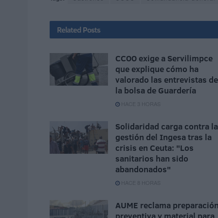
Related
Posts
CCOO exige a Servilimpce
que explique cómo ha
valorado las entrevistas de
la bolsa de Guardería
HACE 3 HORAS
Solidaridad carga contra la
gestión del Ingesa tras la
crisis en Ceuta: "Los
sanitarios han sido
abandonados"
HACE 8 HORAS
AUME reclama preparació
preventiva y material para