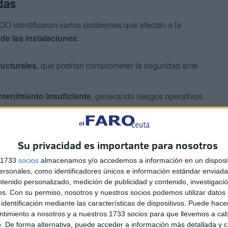
das
OO identificaron varios problemas que afectan a la
 de las instalaciones
:
ructurales
, que podrían comprometer la seguridad ante
ntenimiento insuficiente
, generando riesgos operativos.
como ventilación, iluminación o temperatura, que afectan
ara las tareas diarias.
Su privacidad es importante para nosotros
s 1733
socios
almacenamos y/o accedemos a información en un disposit
indicato
sonales, como identificadores únicos e información estándar enviada 
ntenido personalizado, medición de publicidad y contenido, investigaci
didas correctoras
para subsanar estas carencias y
os.
Con su permiso, nosotros y nuestros socios podemos utilizar datos 
identificación mediante las características de dispositivos. Puede hacer
 demandas se incluyen
revisión de instalaciones,
ntimiento a nosotros y a nuestros 1733 socios para que llevemos a ca
diciones ambientales y dotación de equipos de
. De forma alternativa, puede acceder a información más detallada y 