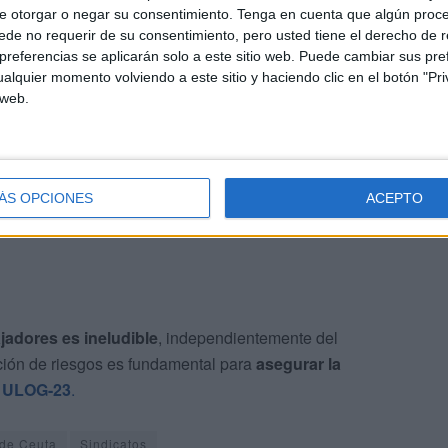
e otorgar o negar su consentimiento.
Tenga en cuenta que algún proc
de no requerir de su consentimiento, pero usted tiene el derecho de r
referencias se aplicarán solo a este sitio web. Puede cambiar sus pref
alquier momento volviendo a este sitio y haciendo clic en el botón "Pri
 web.
ances
, trasladará la situación a la
Inspección de Trabajo
ón de proteger al personal laboral.
ÁS OPCIONES
ACEPTO
ajadores es ineludible
, independientemente del
nción de riesgos es fundamental para
asegurar la
a
ULOG-23
.
de Ceuta
Sindicatos