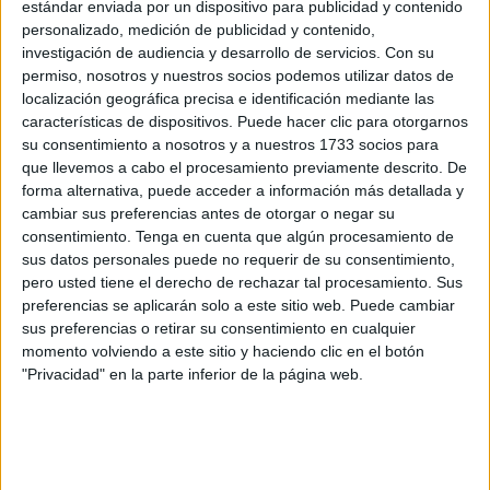
Contratación del Sector Público, en la que se resuelve
estándar enviada por un dispositivo para publicidad y contenido
personalizado, medición de publicidad y contenido,
“adoptar la decisión de no adjudicar o celebrar el contrato”.
investigación de audiencia y desarrollo de servicios.
Con su
permiso, nosotros y nuestros socios podemos utilizar datos de
En este sentido, el anuncio refleja que la decisión
localización geográfica precisa e identificación mediante las
adaptada se basa en razones de “
interés público
”, ya que
características de dispositivos. Puede hacer clic para otorgarnos
“no se ha contemplado el
descuento de tarifas para los
su consentimiento a nosotros y a nuestros 1733 socios para
viajeros que estén en el segmento joven
de población”.
que llevemos a cabo el procesamiento previamente descrito. De
forma alternativa, puede acceder a información más detallada y
Asimismo, añaden que no se estaría cumpliendo con el
cambiar sus preferencias antes de otorgar o negar su
consentimiento.
Tenga en cuenta que algún procesamiento de
“mandato dirigido a los poderes públicos en el artículo 48
sus datos personales puede no requerir de su consentimiento,
de la Constitución Española, de promover las condiciones
pero usted tiene el derecho de rechazar tal procesamiento. Sus
para la participación libre y eficaz de la juventud en el
preferencias se aplicarán solo a este sitio web. Puede cambiar
desarrollo político, social, económico y cultural”.
sus preferencias o retirar su consentimiento en cualquier
momento volviendo a este sitio y haciendo clic en el botón
Por esta razón, se aconseja “la
adecuación de los
"Privacidad" en la parte inferior de la página web.
pliegos y la inclusión de las tarifas revisadas
con el fin
de dar cumplimiento al interés público de favorecer a este
colectivo”.