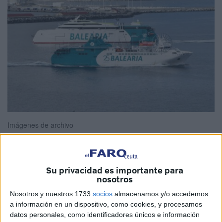
Imágenes de archivo
Su privacidad es importante para
CCOO ha arremetido contra la
Dirección General de la
nosotros
Marina Mercante
por la renuncia en la licitación de la
Nosotros y nuestros 1733
socios
almacenamos y/o accedemos
‘Gestión de servicios de la
Línea Marítima de Interés
a información en un dispositivo, como cookies, y procesamos
Público Algeciras-Ceuta
’ en la Plataforma de
datos personales, como identificadores únicos e información