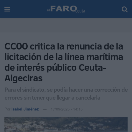
CCOO critica la renuncia de la
licitación de la línea marítima
de interés público Ceuta-
Algeciras
Para el sindicato, se podía hacer una corrección de
errores sin tener que llegar a cancelarla
Por
Isabel Jiménez
17/09/2025 - 14:15