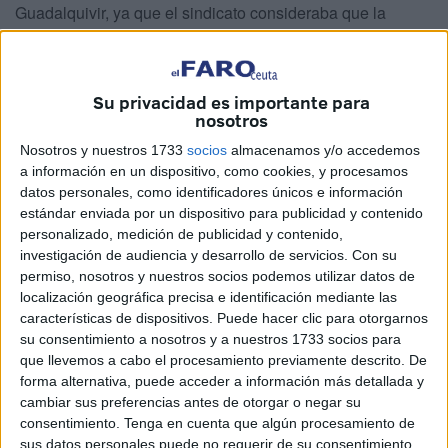
Guadalquivir, ya que el sindicato consideraba que la
vigilancia debía ser prestada por vigilantes de seguridad
con armas.
A pesar de que existe un informe de la Jefatura Superior
Su privacidad es importante para
de Policía de Ceuta, de fecha 20 de abril de 2010, que
nosotros
estima que el servicio de seguridad en los pantanos de
Nosotros y nuestros 1733
socios
almacenamos y/o accedemos
Ceuta debe prestarse por vigilantes de seguridad
a información en un dispositivo, como cookies, y procesamos
armados, la Delegación del Gobierno ha resuelto, con
datos personales, como identificadores únicos e información
estándar enviada por un dispositivo para publicidad y contenido
fecha 31 de marzo, que los embalses de la ciudad han
personalizado, medición de publicidad y contenido,
pasado de ser una infraestructura de vital importancia para
investigación de audiencia y desarrollo de servicios.
Con su
Ceuta, entendiendo el agua como sustancia primordial
permiso, nosotros y nuestros socios podemos utilizar datos de
para el sustento de la vida, a ser depósitos de
localización geográfica precisa e identificación mediante las
características de dispositivos. Puede hacer clic para otorgarnos
almacenamiento.
su consentimiento a nosotros y a nuestros 1733 socios para
Sostiene también el representante del Gobierno en Ceuta
que llevemos a cabo el procesamiento previamente descrito. De
que estos embalses, además de su función principal de
forma alternativa, puede acceder a información más detallada y
almacenamiento de aguas, también son utilizados por su
cambiar sus preferencias antes de otorgar o negar su
consentimiento.
Tenga en cuenta que algún procesamiento de
entorno como lugar de ocio y deporte de las familias de
sus datos personales puede no requerir de su consentimiento,