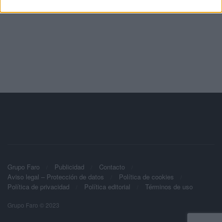
Grupo Faro
Publicidad
Contacto
Aviso legal – Protección de datos
Política de cookies
Política de privacidad
Política editorial
Términos de uso
Grupo Faro © 2023