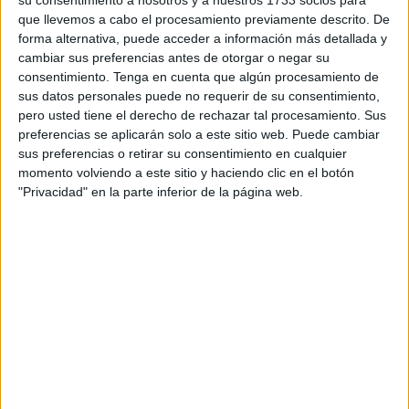
El CB Cimbis
tiene nueve puntos mientras que los ceutíes
que llevemos a cabo el procesamiento previamente descrito. De
seis (con un partido menos), es por eso que se presume
forma alternativa, puede acceder a información más detallada y
importante
la victoria de los caballas
en este encuentro.
cambiar sus preferencias antes de otorgar o negar su
consentimiento.
Tenga en cuenta que algún procesamiento de
El técnico daimieleño confía en poder lograr la segunda
sus datos personales puede no requerir de su consentimiento,
victoria: “Hemos recuperado jugadores y vamos casi al
pero usted tiene el derecho de rechazar tal procesamiento. Sus
preferencias se aplicarán solo a este sitio web. Puede cambiar
completo a este partido”, confirma García. Además el club
sus preferencias o retirar su consentimiento en cualquier
ha fichado a José Antonio, un alero que aportará
momento volviendo a este sitio y haciendo clic en el botón
dinamismo y frescura al juego del Fénix Ceuta.
"Privacidad" en la parte inferior de la página web.