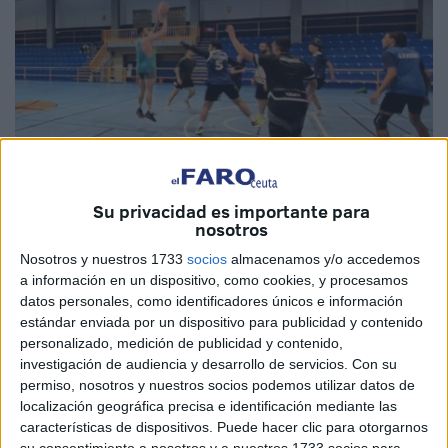
Su privacidad es importante para
Imágenes cedidas
nosotros
Nosotros y nuestros 1733
socios
almacenamos y/o accedemos
a información en un dispositivo, como cookies, y procesamos
datos personales, como identificadores únicos e información
El CB Fénix Ceuta
afronta este domingo un partido clave
estándar enviada por un dispositivo para publicidad y contenido
por salir del último puesto. Los de
Alberto García
juegan
personalizado, medición de publicidad y contenido,
en Los Barrios ante el CB Cimbis, rival directo por salir de
investigación de audiencia y desarrollo de servicios.
Con su
la zona de debajo de la liga provincial gaditana en la
permiso, nosotros y nuestros socios podemos utilizar datos de
localización geográfica precisa e identificación mediante las
categoría senior.
características de dispositivos. Puede hacer clic para otorgarnos
su consentimiento a nosotros y a nuestros 1733 socios para