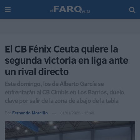
El CB Fénix Ceuta quiere la
segunda victoria en liga ante
un rival directo
Este domingo, los de Alberto García se
enfrentarán al CB Cimbis en Los Barrios, duelo
clave por salir de la zona de abajo de la tabla
Por
Fernando Morcillo
31/01/2025 - 15:40