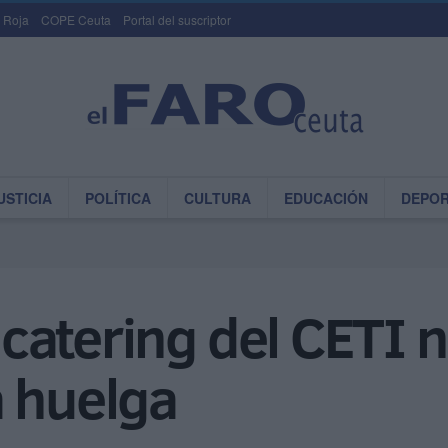
 Roja
COPE Ceuta
Portal del suscriptor
USTICIA
POLÍTICA
CULTURA
EDUCACIÓN
DEPO
el catering del CETI
a huelga