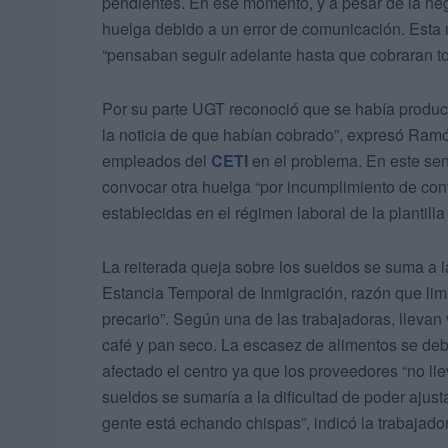
pendientes. En ese momento, y a pesar de la neg
huelga debido a un error de comunicación. Esta 
“pensaban seguir adelante hasta que cobraran t
Por su parte UGT reconoció que se había produc
la noticia de que habían cobrado”, expresó Ra
empleados del
CETI
en el problema. En este se
convocar otra huelga “por incumplimiento de conv
establecidas en el régimen laboral de la plantilla 
La reiterada queja sobre los sueldos se suma a l
Estancia Temporal de Inmigración, razón que limi
precario”. Según una de las trabajadoras, llevan
café y pan seco. La escasez de alimentos se deb
afectado el centro ya que los proveedores “no ll
sueldos se sumaría a la dificultad de poder ajust
gente está echando chispas”, indicó la trabajado