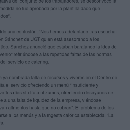
ativa del conjunto de los trabajadores, se desconvocó la
medida no fue aprobada por la plantilla dado que
odos”.
ido una confusión: “Nos hemos adelantado tras escuchar
món Sánchez de UGT quien está asesorando a los
ntido, Sánchez anunció que estaban barajando la idea de
enio” refiriéndose a las repetidas faltas de las normas
del servicio de catering.
a ya nombrada falta de recursos y víveres en el Centro de
ta el servicio ofreciendo un menú “insuficiente y
 varios días sin fruta ni zumos, ofreciendo desayunos de
e a una falta de liquidez de la empresa, viéndose
evan alimentos hasta que no cobran”. El problema de los
arse a los menús y a la ingesta calórica establecida. “La
ra.