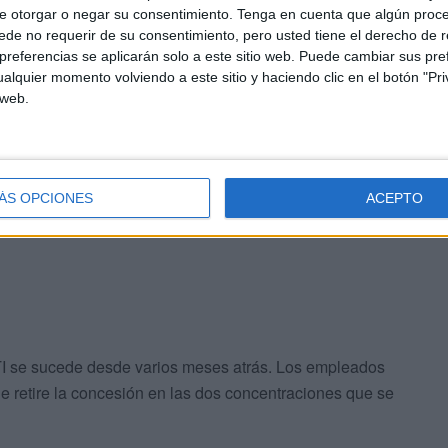
e otorgar o negar su consentimiento.
Tenga en cuenta que algún proc
de no requerir de su consentimiento, pero usted tiene el derecho de r
trición quienes habían convocado la huelga hoy 16 de
referencias se aplicarán solo a este sitio web. Puede cambiar sus pref
s 00.00.
alquier momento volviendo a este sitio y haciendo clic en el botón "Pri
 web.
ÁS OPCIONES
ACEPTO
TI se sucede desde varios meses atrás. Los empleados
e retire la concesión en las dos concentraciones que se