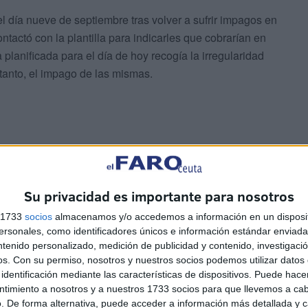
el día nueve de septiembre tras volver a sufrir impagos en
tactó con la plantilla para indicarles que cobrarían en
lanificada para el día de hoy recogía la irregularidad
 tanto, el impago de las mismas.
no
Su privacidad es importante para nosotros
s 1733
socios
almacenamos y/o accedemos a información en un disposit
sonales, como identificadores únicos e información estándar enviada 
municaron a la representante de los trabajadores que
ntenido personalizado, medición de publicidad y contenido, investigaci
nómina pendiente del mes de agosto, un total de 12
os.
Con su permiso, nosotros y nuestros socios podemos utilizar datos 
 donde se decidió cancelar la huelga convocada dando
identificación mediante las características de dispositivos. Puede hacer
n a cobrar. Este error ha sido asumido por UGT Ceuta
ntimiento a nosotros y a nuestros 1733 socios para que llevemos a ca
. De forma alternativa, puede acceder a información más detallada y 
ciativas.