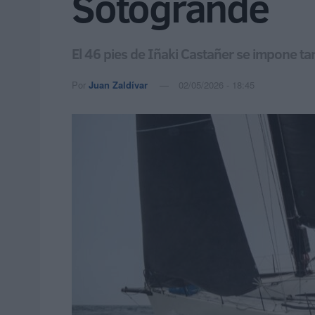
Sotogrande
El 46 pies de Iñaki Castañer se impone tam
Por
Juan Zaldívar
02/05/2026 - 18:45