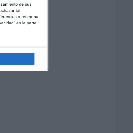
esamiento de sus
echazar tal
erencias o retirar su
vacidad" en la parte