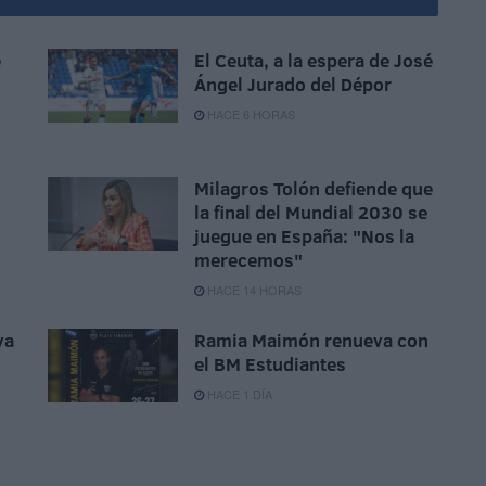
e
El Ceuta, a la espera de José
Ángel Jurado del Dépor
HACE 6 HORAS
Milagros Tolón defiende que
la final del Mundial 2030 se
juegue en España: "Nos la
merecemos"
HACE 14 HORAS
va
Ramia Maimón renueva con
el BM Estudiantes
HACE 1 DÍA