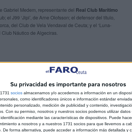
, de Gabriel Medem, representante del
Real Club Marítimo
b; el J99 ‘Jipi’, de Arne Olofsson; el defensor del título,
lorca, del Club de Vela Vendaval de Ceuta; y el ‘Luna-
l Club Náutico de Algeciras.
Su privacidad es importante para nosotros
ió a ser para el ‘Castañer Yachts’, que suma así su
, del Real Club Marítimo de Sotogrande, firmó la segunda
s 1731
socios
almacenamos y/o accedemos a información en un disposit
entras el ‘Aviador’ completó el podio de la etapa, tercero
sonales, como identificadores únicos e información estándar enviada 
ntenido personalizado, medición de publicidad y contenido, investigaci
ron el ‘Ceuta Mahersa’ y el ‘Jipi’.
os.
Con su permiso, nosotros y nuestros socios podemos utilizar datos 
identificación mediante las características de dispositivos. Puede hacer
ntimiento a nosotros y a nuestros 1731 socios para que llevemos a ca
. De forma alternativa, puede acceder a información más detallada y 