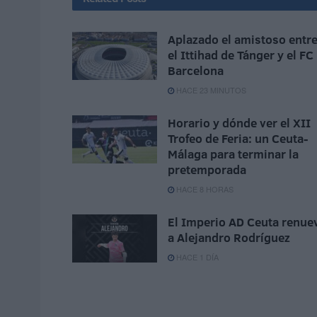
Aplazado el amistoso entr
el Ittihad de Tánger y el FC
Barcelona
HACE 23 MINUTOS
Horario y dónde ver el XII
Trofeo de Feria: un Ceuta-
Málaga para terminar la
pretemporada
HACE 8 HORAS
El Imperio AD Ceuta renue
a Alejandro Rodríguez
HACE 1 DÍA