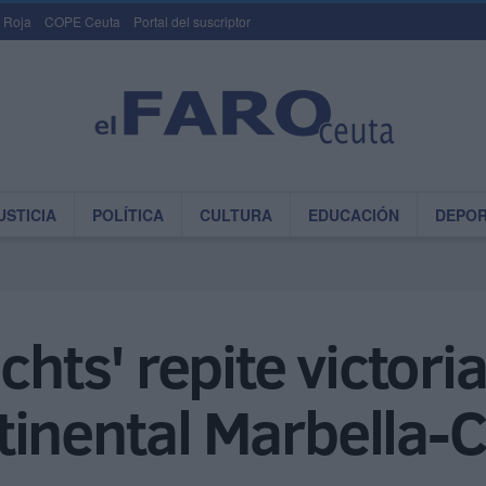
 Roja
COPE Ceuta
Portal del suscriptor
USTICIA
POLÍTICA
CULTURA
EDUCACIÓN
DEPO
chts' repite victoria
tinental Marbella-