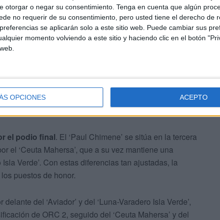
e otorgar o negar su consentimiento.
Tenga en cuenta que algún proc
de no requerir de su consentimiento, pero usted tiene el derecho de r
referencias se aplicarán solo a este sitio web. Puede cambiar sus pref
alquier momento volviendo a este sitio y haciendo clic en el botón "Pri
 web.
l ‘Castañer Yachts’ como líder claro
de la regata
l ‘Aviador’, que suma un segundo y un tercer puesto,
eda condicionada por los barcos que no pudieron completar
ÁS OPCIONES
ACEPTO
 antes de Gibraltar.
r el podio final
. El ‘Paul Chimene’ se sitúa en la tercera
por el ‘Ceuta Mahersa’, que a su vez mantiene una
 Isla Verde’. Con estas diferencias tan ajustadas, la
 los puestos de honor.
r delante del ‘Aviador’ y del ‘Luna-Varadero Isla Verde’,
ificación de ORC 2, seguido del ‘Ceuta Mahersa’ y del