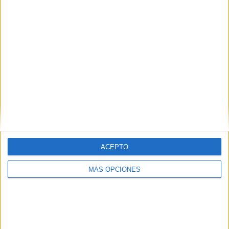
Instituto Ceutí de Deporte, Araceli García Osuna; el capitán
marítimo de Ceuta, Francisco Sierra Ureta; el gerente de
Marina Hércules, Mehdi Amin; el comandante naval de
Ceuta, Gerardo Rodríguez Mendoza; y el presidente de la
Autoridad Portuaria, Juan Manuel Doncel Doncel, entre
otros.
ACEPTO
MÁS OPCIONES