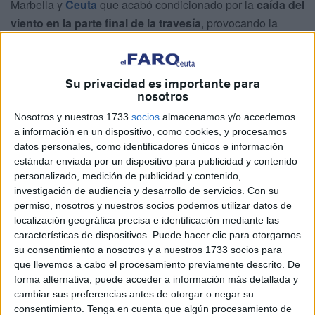
Marbella y
Ceuta
que acabó condicionado por la
caída del
viento en la parte final de la travesía
, provocando la
retirada masiva de buena parte de la flota.
La salida se daba a las 10:35 horas en las inmediaciones
Su privacidad es importante para
del puerto deportivo de Marbella, según lo previsto, con
nosotros
viento de levante de unos
6 nudos de intensidad
. Poco
Nosotros y nuestros 1733
socios
almacenamos y/o accedemos
después, el viento rolaba al sur y posteriormente al
a información en un dispositivo, como cookies, y procesamos
suroeste, arreciando hasta los
11 nudos
, lo que permitió a
datos personales, como identificadores únicos e información
los barcos navegar con buen ritmo durante buena parte del
estándar enviada por un dispositivo para publicidad y contenido
personalizado, medición de publicidad y contenido,
recorrido.
investigación de audiencia y desarrollo de servicios.
Con su
permiso, nosotros y nuestros socios podemos utilizar datos de
Sin embargo, poco antes de que la cabeza de la flota,
localización geográfica precisa e identificación mediante las
compuesta por 21 embarcaciones, alcanzara la zona de
características de dispositivos. Puede hacer clic para otorgarnos
Gibraltar, el viento cayó de forma considerable, frenando el
su consentimiento a nosotros y a nuestros 1733 socios para
avance y alterando el desarrollo de una etapa que hasta
que llevemos a cabo el procesamiento previamente descrito. De
forma alternativa, puede acceder a información más detallada y
ese momento estaba dejando buenas sensaciones,
cambiar sus preferencias antes de otorgar o negar su
resolviéndose con solo
dos barcos clasificados
.
consentimiento.
Tenga en cuenta que algún procesamiento de