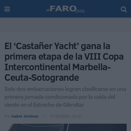
El ‘Castañer Yacht’ gana la
primera etapa de la VIII Copa
Intercontinental Marbella-
Ceuta-Sotogrande
Solo dos embarcaciones logran clasificarse en una
primera jornada condicionada por la caída del
viento en el Estrecho de Gibraltar
Por
Isabel Jiménez
01/05/2026 - 21:01