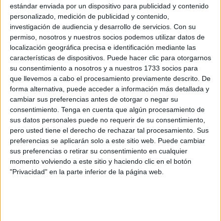
encontraba en un recinto cerrado, por lo que no era un
estándar enviada por un dispositivo para publicidad y contenido
personalizado, medición de publicidad y contenido,
animal
vagabundo que ha estado controlado en todo
investigación de audiencia y desarrollo de servicios.
Con su
momento, para tranquilidad de la ciudadanía.
permiso, nosotros y nuestros socios podemos utilizar datos de
localización geográfica precisa e identificación mediante las
Asimismo, la Consejería recuerda que la campaña
características de dispositivos. Puede hacer clic para otorgarnos
antirrábica está operativa hasta el sábado, día 29, que es
su consentimiento a nosotros y a nuestros 1733 socios para
gratuita y obligatoria para todos los perros, gatos y
que llevemos a cabo el procesamiento previamente descrito. De
forma alternativa, puede acceder a información más detallada y
hurones. Además, en los próximos días se reunirá con
cambiar sus preferencias antes de otorgar o negar su
todos los estamentos y organismos oficiales de la ciudad
consentimiento.
Tenga en cuenta que algún procesamiento de
para establecer las medidas oportunas.
sus datos personales puede no requerir de su consentimiento,
pero usted tiene el derecho de rechazar tal procesamiento. Sus
De acuerdo con el Reglamento 2/15, de tenencia,
preferencias se aplicarán solo a este sitio web. Puede cambiar
protección y bienestar de animales de compañía de la
sus preferencias o retirar su consentimiento en cualquier
momento volviendo a este sitio y haciendo clic en el botón
Ciudad Autónoma de Ceuta, se recuerda igualmente que
"Privacidad" en la parte inferior de la página web.
los animales deben ir siempre con correa, que no sea
extensible como medida de precaución.
Los propietarios de mascotas debidamente vacunadas,