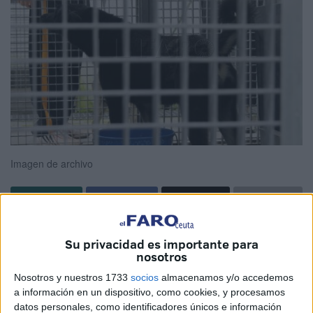
Imagen de archivo
El Instituto de Salud Carlos III, laboratorio nacional de
Su privacidad es importante para
referencia al que se envió la muestra del perro sospechoso
nosotros
el pasado 19 de junio, ha declarado el caso como positivo
Nosotros y nuestros 1733
socios
almacenamos y/o accedemos
de
rabia
en Ceuta. La Consejería de
Sanidad
, Servicios
a información en un dispositivo, como cookies, y procesamos
Sociales e Igualdad ha precisado que el perro se
datos personales, como identificadores únicos e información