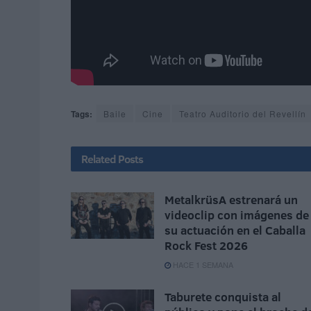
Tags:
Baile
Cine
Teatro Auditorio del Revellín
Related
Posts
MetalkrüsA estrenará un
videoclip con imágenes de
su actuación en el Caballa
Rock Fest 2026
HACE 1 SEMANA
Taburete conquista al