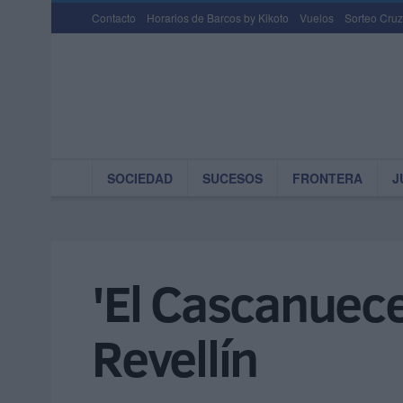
Contacto
Horarios de Barcos by Kikoto
Vuelos
Sorteo Cruz
SOCIEDAD
SUCESOS
FRONTERA
J
'El Cascanueces
Revellín