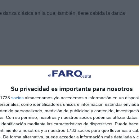
e danza clásica en la que, también, tiene cabida la danza
aba lleno. En la sala sonaba una sintonía propia del
rándose en lo que se avecinada.
Su privacidad es importante para nosotros
s 1733
socios
almacenamos y/o accedemos a información en un disposit
sonales, como identificadores únicos e información estándar enviada 
ntenido personalizado, medición de publicidad y contenido, investigaci
os.
Con su permiso, nosotros y nuestros socios podemos utilizar datos 
identificación mediante las características de dispositivos. Puede hacer
ntimiento a nosotros y a nuestros 1733 socios para que llevemos a ca
na pantalla gigante apareció un vídeo narrando la historia
. De forma alternativa, puede acceder a información más detallada y 