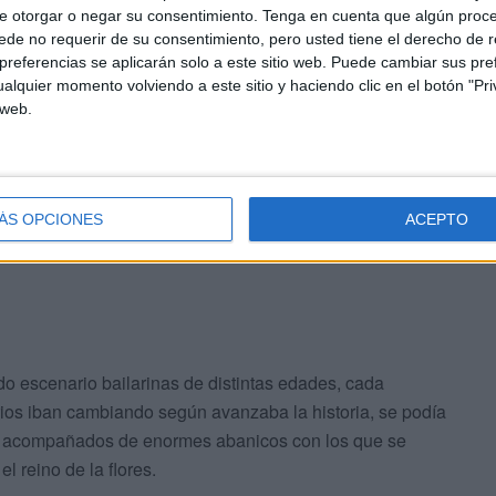
ve cayendo sobre ella. Pronto salieron las bailarinas. Y
e otorgar o negar su consentimiento.
Tenga en cuenta que algún proc
de no requerir de su consentimiento, pero usted tiene el derecho de r
lo con trajes de faldas blancas con lazos negros o
referencias se aplicarán solo a este sitio web. Puede cambiar sus pref
o y rosado y Cascanueces de negro.
alquier momento volviendo a este sitio y haciendo clic en el botón "Pri
 web.
 las peques con un peluche en las manos. Una imagen
uchar un “¡oh!” a modo entrañable y tras su finalización
ÁS OPCIONES
ACEPTO
o escenario bailarinas de distintas edades, cada
rios iban cambiando según avanzaba la historia, se podía
es acompañados de enormes abanicos con los que se
l reino de la flores.