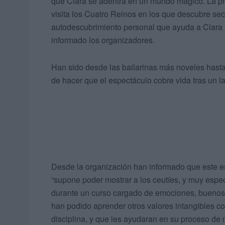
que Clara se adentra en un mundo mágico. La p
visita los Cuatro Reinos en los que descubre se
autodescubrimiento personal que ayuda a Clara a 
informado los organizadores.
Han sido desde las bailarinas más noveles hast
de hacer que el espectáculo cobre vida tras un 
Desde la organización han informado que este e
“supone poder mostrar a los ceutíes, y muy espec
durante un curso cargado de emociones, buenos r
han podido aprender otros valores intangibles com
disciplina, y que les ayudaran en su proceso de