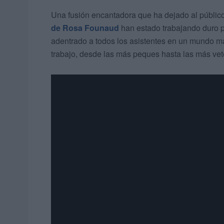
Una fusión encantadora que ha dejado al públic
de Rosa Founaud
han estado trabajando duro p
adentrado a todos los asistentes en un mundo 
trabajo, desde las más peques hasta las más vet