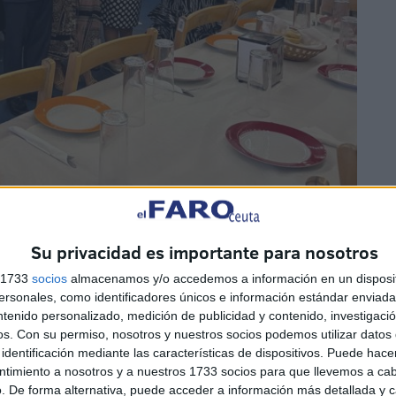
Su privacidad es importante para nosotros
s 1733
socios
almacenamos y/o accedemos a información en un disposit
egional de Ceuta en Melilla
, ha sido el encargado de
sonales, como identificadores únicos e información estándar enviada 
ntenido personalizado, medición de publicidad y contenido, investigaci
das las casas regionales presentes en esta cita.
os.
Con su permiso, nosotros y nuestros socios podemos utilizar datos 
identificación mediante las características de dispositivos. Puede hacer
ntimiento a nosotros y a nuestros 1733 socios para que llevemos a ca
. De forma alternativa, puede acceder a información más detallada y 