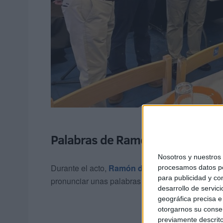
Palabras de Ramón de la Cruz
Nosotros y nuestro
Durante el acto,
Ramón de la Cruz
, de la
Casa R
procesamos datos per
para publicidad y co
pronunciar unas palabras en representación de to
desarrollo de servici
geográfica precisa e 
otorgarnos su conse
previamente descrito