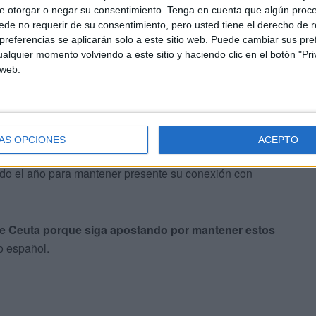
e otorgar o negar su consentimiento.
Tenga en cuenta que algún proc
de no requerir de su consentimiento, pero usted tiene el derecho de r
referencias se aplicarán solo a este sitio web. Puede cambiar sus pref
alquier momento volviendo a este sitio y haciendo clic en el botón "Pri
nten de volver “a nuestra ciudad y
festejar las fiestas
 web.
de diferentes puntos de España, guiados por nuestra
 nuestras casas y de la andadura de cada una de
ÁS OPCIONES
ACEPTO
 por su “apoyo” constante en cada una de
las acciones
do el año para mantener presente su conexión con
 de Ceuta porque siga apostando por mantener estos
io español.