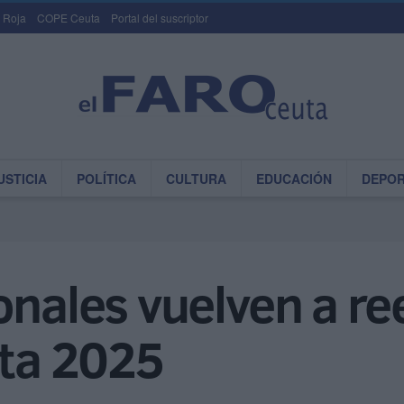
 Roja
COPE Ceuta
Portal del suscriptor
USTICIA
POLÍTICA
CULTURA
EDUCACIÓN
DEPO
onales vuelven a r
uta 2025