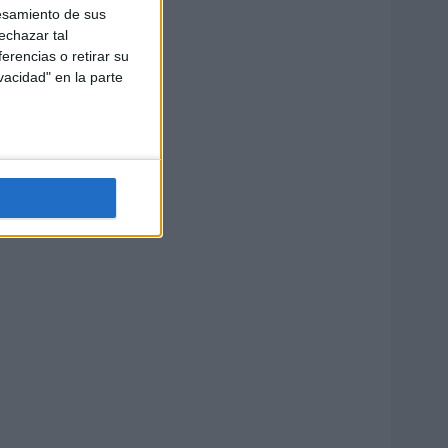
esamiento de sus
echazar tal
erencias o retirar su
vacidad" en la parte