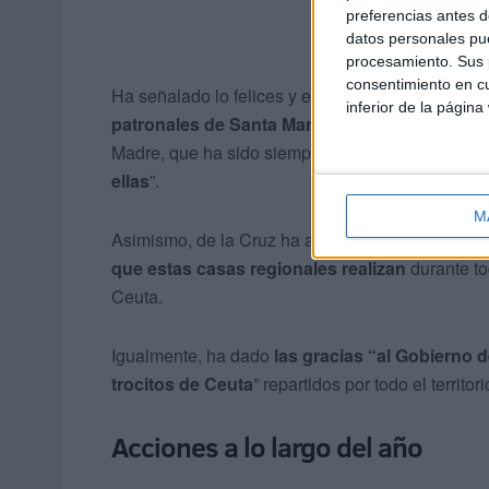
preferencias antes d
datos personales pue
procesamiento. Sus p
consentimiento en cu
Ha señalado lo felices y emocionados que se sie
inferior de la página
patronales de Santa María de África
. Venimos 
Madre, que ha sido siempre y es timón y
guía de
ellas
”.
M
Asimismo, de la Cruz ha agradecido a la Ciudad
que estas casas regionales realizan
durante to
Ceuta.
Igualmente, ha dado
las gracias “al Gobierno
trocitos de Ceuta
” repartidos por todo el territor
Acciones a lo largo del año