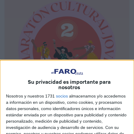
Su privacidad es importante para
nosotros
Imagen cedida
Nosotros y nuestros 1731
socios
almacenamos y/o accedemos
a información en un dispositivo, como cookies, y procesamos
datos personales, como identificadores únicos e información
estándar enviada por un dispositivo para publicidad y contenido
Tras la exitosa primera edición en la que se cosechó una
personalizado, medición de publicidad y contenido,
alta participación, la Casa de la Juventud, adscrita a la
investigación de audiencia y desarrollo de servicios.
Con su
Consejería de
Juventud
y Deporte, ha iniciado los
permiso, nosotros y nuestros socios podemos utilizar datos de