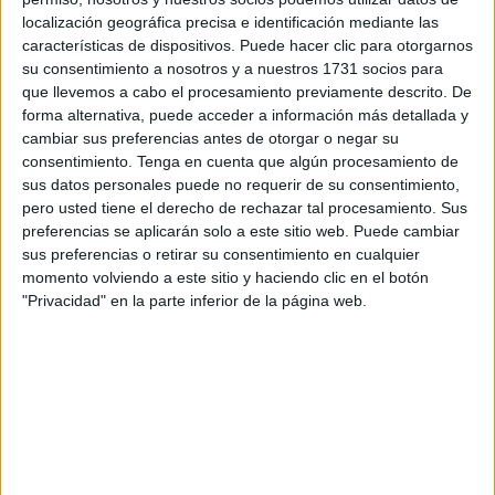
localización geográfica precisa e identificación mediante las
trabajos para organizar la II Maratón Cultural Joven, que
características de dispositivos. Puede hacer clic para otorgarnos
volverá a retransmitirse por streaming a través de
su consentimiento a nosotros y a nuestros 1731 socios para
diferentes plataformas y
redes sociales
.
que llevemos a cabo el procesamiento previamente descrito. De
forma alternativa, puede acceder a información más detallada y
Por ese motivo, el organismo anima a que todos los
cambiar sus preferencias antes de otorgar o negar su
interesados, jóvenes de entre 14 a 35 años, que deseen
consentimiento.
Tenga en cuenta que algún procesamiento de
sus datos personales puede no requerir de su consentimiento,
mostrar su propuesta artística deben contactar con la Casa
pero usted tiene el derecho de rechazar tal procesamiento. Sus
de la Juventud a través del correo electrónico
preferencias se aplicarán solo a este sitio web. Puede cambiar
casajuventudceuta@gmail.com
. En dicha solicitud
sus preferencias o retirar su consentimiento en cualquier
deberán remitir el formulario de solicitud que estará
momento volviendo a este sitio y haciendo clic en el botón
disponible en la web de la Ciudad. Quienes quieran
"Privacidad" en la parte inferior de la página web.
sumarse a la iniciativa deberán solicitarlo antes del 16 de
noviembre.
Puede descargar el formulario de inscripción
aquí.