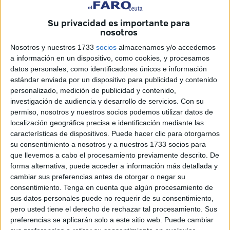
Su privacidad es importante para
nosotros
Nosotros y nuestros 1733
socios
almacenamos y/o accedemos
a información en un dispositivo, como cookies, y procesamos
Imagen cedida
datos personales, como identificadores únicos e información
estándar enviada por un dispositivo para publicidad y contenido
personalizado, medición de publicidad y contenido,
investigación de audiencia y desarrollo de servicios.
Con su
Sólo podemos decir, Gracias.
permiso, nosotros y nuestros socios podemos utilizar datos de
localización geográfica precisa e identificación mediante las
Tenemos el corazón roto, hace unos días se nos fue una
características de dispositivos. Puede hacer clic para otorgarnos
de las personas más maravillosas de este mundo, se nos
su consentimiento a nosotros y a nuestros 1733 socios para
que llevemos a cabo el procesamiento previamente descrito. De
fue nuestro querido Pepe.
forma alternativa, puede acceder a información más detallada y
cambiar sus preferencias antes de otorgar o negar su
Las miles de muestras de cariño que estamos recibiendo
consentimiento.
Tenga en cuenta que algún procesamiento de
nos están ayudando en estos duros momentos.
sus datos personales puede no requerir de su consentimiento,
pero usted tiene el derecho de rechazar tal procesamiento. Sus
Por ello, sólo podemos decir gracias por el trato recibido
preferencias se aplicarán solo a este sitio web. Puede cambiar
por parte del ingesa, sus médicos y enfermeros. Gracias a