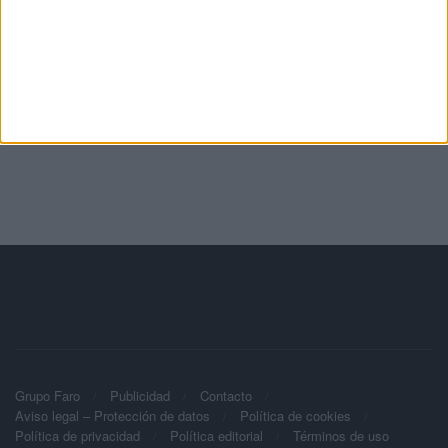
Grupo Faro
Publicidad
Contacto
Aviso legal – Protección de datos
Política de cookies
Política de privacidad
Política editorial
Términos de uso