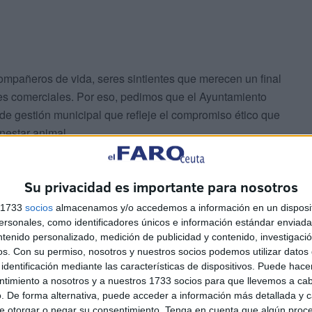
pañeros de vida, seres sintientes que merecen un final
es comerciales. Por eso, pedimos que el Ayuntamiento
de gestión municipal que refleje el compromiso ético que
nestar animal.
Su privacidad es importante para nosotros
s 1733
socios
almacenamos y/o accedemos a información en un disposit
sonales, como identificadores únicos e información estándar enviada 
ntenido personalizado, medición de publicidad y contenido, investigaci
al diálogo y a la reflexión. Estamos dispuestos a
os.
Con su permiso, nosotros y nuestros socios podemos utilizar datos 
identificación mediante las características de dispositivos. Puede hacer
 servicio que esté a la altura del cariño que Ceuta profesa
ntimiento a nosotros y a nuestros 1733 socios para que llevemos a ca
. De forma alternativa, puede acceder a información más detallada y 
e otorgar o negar su consentimiento.
Tenga en cuenta que algún proc