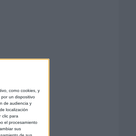
ivo, como cookies, y
por un dispositivo
ón de audiencia y
de localización
 clic para
bo el procesamiento
cambiar sus
esamiento de sus