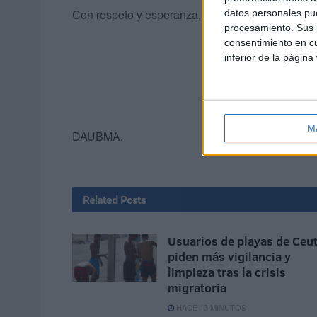
Con respeto y esperanza,
datos personales pue
procesamiento. Sus p
consentimiento en cu
inferior de la página
M
DAUBMA.
Related
Posts
Usuarios de playas de Ceu
piden más vigilancia y
limpieza tras la crisis
migratoria
HACE 13 MINUTOS