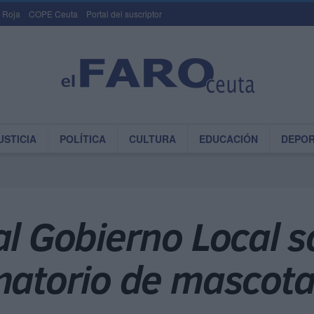
 Roja
COPE Ceuta
Portal del suscriptor
USTICIA
POLÍTICA
CULTURA
EDUCACIÓN
DEPO
al Gobierno Local s
ematorio de mascot