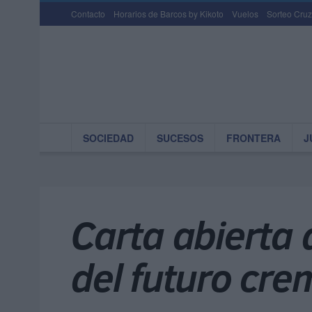
Contacto
Horarios de Barcos by Kikoto
Vuelos
Sorteo Cruz
SOCIEDAD
SUCESOS
FRONTERA
J
Carta abierta 
del futuro cr