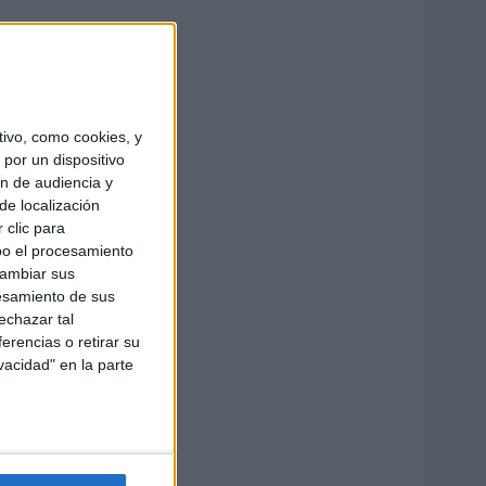
ivo, como cookies, y
por un dispositivo
ón de audiencia y
de localización
 clic para
bo el procesamiento
cambiar sus
esamiento de sus
echazar tal
erencias o retirar su
vacidad" en la parte