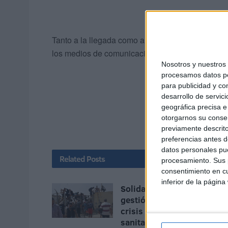
Tanto a la llegada como a la salida del Palacio d
los medios de comunicación y únicamente ha dich
Nosotros y nuestro
procesamos datos per
para publicidad y co
desarrollo de servici
geográfica precisa e 
otorgarnos su conse
previamente descrito
preferencias antes d
datos personales pue
Related
Posts
procesamiento. Sus p
consentimiento en cu
inferior de la página
Solidaridad carga contra la
gestión del Ingesa tras la
crisis en Ceuta: "Los
sanitarios han sido