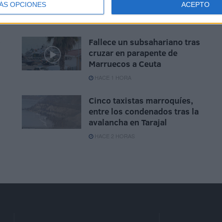
ÁS OPCIONES
ACEPTO
o
Fallece un subsahariano tras
cruzar en parapente de
Marruecos a Ceuta
HACE 1 HORA
Cinco taxistas marroquíes,
entre los condenados tras la
avalancha en Tarajal
HACE 2 HORAS