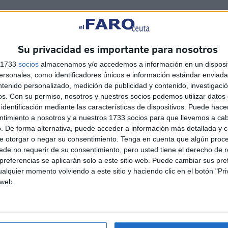
e la Justicia, Carreira ha declinado hacer declaraciones a
Su privacidad es importante para nosotros
o que todo estaba bien y que estaba “muy tranquilo”.
s 1733
socios
almacenamos y/o accedemos a información en un disposit
sonales, como identificadores únicos e información estándar enviada 
ntenido personalizado, medición de publicidad y contenido, investigaci
os.
Con su permiso, nosotros y nuestros socios podemos utilizar datos 
identificación mediante las características de dispositivos. Puede hacer
ntimiento a nosotros y a nuestros 1733 socios para que llevemos a ca
. De forma alternativa, puede acceder a información más detallada y 
e otorgar o negar su consentimiento.
Tenga en cuenta que algún proc
de no requerir de su consentimiento, pero usted tiene el derecho de r
referencias se aplicarán solo a este sitio web. Puede cambiar sus pref
alquier momento volviendo a este sitio y haciendo clic en el botón "Pri
 web.
El 'Murube' se pone a punto:
todas las obras previstas, al
detalle
HACE 35 MINUTOS