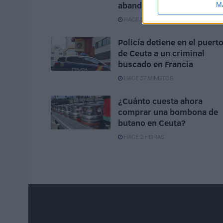
abandonados"
M
HACE 55 SEGUNDOS
Policía detiene en el puert
de Ceuta a un criminal
buscado en Francia
HACE 57 MINUTOS
¿Cuánto cuesta ahora
comprar una bombona de
butano en Ceuta?
HACE 2 HORAS