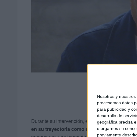
Nosotros y nuestro
procesamos datos per
para publicidad y co
desarrollo de servici
Durante su intervención, el miembro del Gobierno
geográfica precisa e 
en su trayectoria como escritor
. Tras varios li
otorgarnos su conse
previamente descrito
primera vez una trama directamente vinculada a e