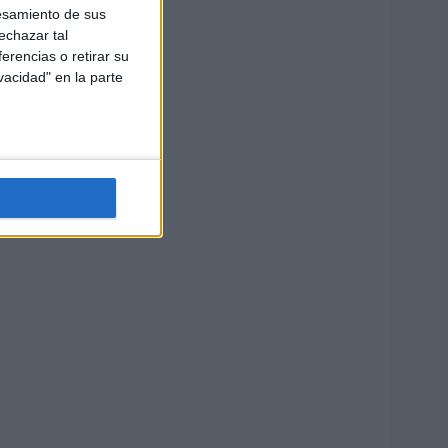
esamiento de sus
echazar tal
erencias o retirar su
vacidad" en la parte