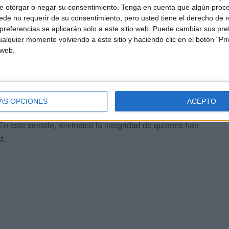
e otorgar o negar su consentimiento.
Tenga en cuenta que algún proc
tras casi 30 años de experiencia en la vida pública de la
de no requerir de su consentimiento, pero usted tiene el derecho de r
referencias se aplicarán solo a este sitio web. Puede cambiar sus pref
alquier momento volviendo a este sitio y haciendo clic en el botón "Pri
 web.
dad de Ceuta
 tajante que los hechos narrados en la novela no
euta
. Defendió que, durante las últimas décadas, la
ÁS OPCIONES
ACEPTO
errores, pero dentro de unos márgenes que permiten a sus
. En este sentido, reivindicó la integridad de quienes han
d.