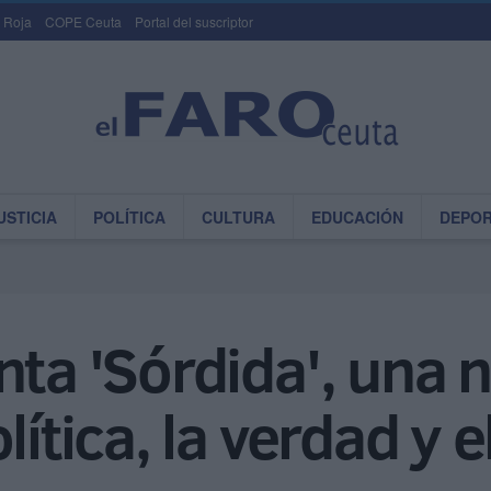
 Roja
COPE Ceuta
Portal del suscriptor
USTICIA
POLÍTICA
CULTURA
EDUCACIÓN
DEPO
nta 'Sórdida', una 
lítica, la verdad y 