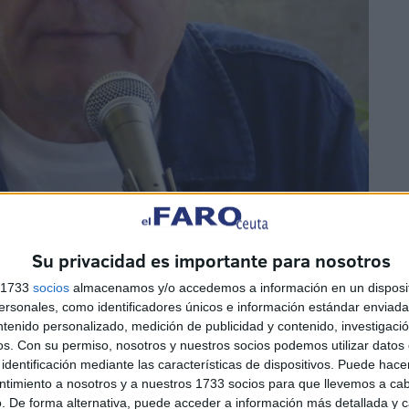
Su privacidad es importante para nosotros
s 1733
socios
almacenamos y/o accedemos a información en un disposit
sonales, como identificadores únicos e información estándar enviada 
ntenido personalizado, medición de publicidad y contenido, investigaci
os.
Con su permiso, nosotros y nuestros socios podemos utilizar datos 
 explicó que ‘
Sórdida’ supone un punto de inflexión
identificación mediante las características de dispositivos. Puede hacer
bros alejados del ámbito político, decidió abordar por
ntimiento a nosotros y a nuestros 1733 socios para que llevemos a ca
. De forma alternativa, puede acceder a información más detallada y 
ste terreno, coincidiendo con una etapa vital en la que,