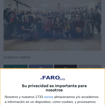
Imágenes cedidas
El Carnaval
y la
Semana Santa de Ceuta
unieron sus
Su privacidad es importante para
tradiciones el pasado viernes por la tarde, dando lugar a
nosotros
una jornada excepcional de convivencia y celebración que
Nosotros y nuestros 1733
socios
almacenamos y/o accedemos
destacó la rica cultura de la ciudad. En un ambiente de
a información en un dispositivo, como cookies, y procesamos
fraternidad y respeto mutuo, ambas festividades se dieron