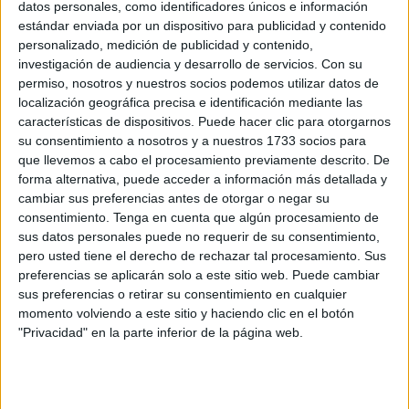
datos personales, como identificadores únicos e información
la mano en un evento único, que tuvo lugar en la sede de
estándar enviada por un dispositivo para publicidad y contenido
la Banda de la Amargura.
personalizado, medición de publicidad y contenido,
investigación de audiencia y desarrollo de servicios.
Con su
La Banda de la Amargura
, con su inconfundible identidad
permiso, nosotros y nuestros socios podemos utilizar datos de
localización geográfica precisa e identificación mediante las
musical, fue la anfitriona de un encuentro muy especial,
características de dispositivos. Puede hacer clic para otorgarnos
pues tuvo el honor de invitar a la chirigota infantil de Paco
su consentimiento a nosotros y a nuestros 1733 socios para
Pino.
que llevemos a cabo el procesamiento previamente descrito. De
forma alternativa, puede acceder a información más detallada y
cambiar sus preferencias antes de otorgar o negar su
consentimiento.
Tenga en cuenta que algún procesamiento de
sus datos personales puede no requerir de su consentimiento,
pero usted tiene el derecho de rechazar tal procesamiento. Sus
preferencias se aplicarán solo a este sitio web. Puede cambiar
sus preferencias o retirar su consentimiento en cualquier
momento volviendo a este sitio y haciendo clic en el botón
"Privacidad" en la parte inferior de la página web.