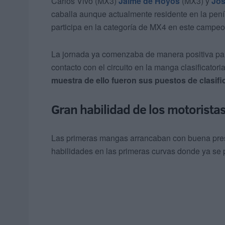
Carlos Vivo (MX3)
Jaime de Hoyos
(MX3) y
Jos
caballa aunque actualmente residente en la pe
participa en la categoría de MX4 en este campeo
La jornada ya comenzaba de manera positiva pa
contacto con el circuito en la manga clasificator
muestra de ello fueron sus puestos de clasifi
Gran habilidad de los motoristas
Las primeras mangas arrancaban con buena prese
habilidades en las primeras curvas donde ya se 