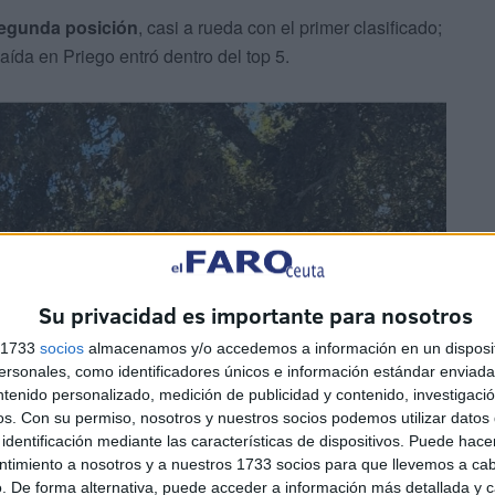
segunda posición
, casi a rueda con el primer clasificado;
da en Priego entró dentro del top 5.
Su privacidad es importante para nosotros
s 1733
socios
almacenamos y/o accedemos a información en un disposit
sonales, como identificadores únicos e información estándar enviada 
ntenido personalizado, medición de publicidad y contenido, investigaci
os.
Con su permiso, nosotros y nuestros socios podemos utilizar datos 
identificación mediante las características de dispositivos. Puede hacer
ntimiento a nosotros y a nuestros 1733 socios para que llevemos a ca
. De forma alternativa, puede acceder a información más detallada y 