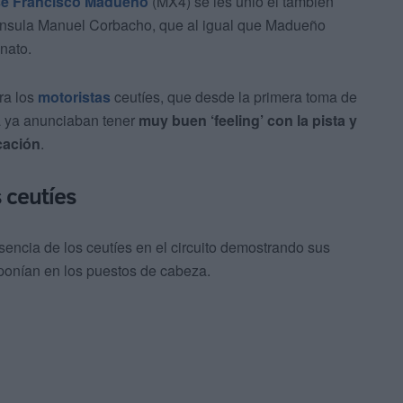
é Francisco Madueño
(MX4) se les unió el también
nínsula Manuel Corbacho, que al igual que Madueño
nato.
ra los
motoristas
ceutíes, que desde la primera toma de
ia ya anunciaban tener
muy buen ‘feeling’ con la pista y
cación
.
 ceutíes
ncia de los ceutíes en el circuito demostrando sus
ponían en los puestos de cabeza.