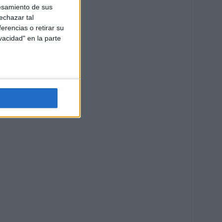
esamiento de sus
echazar tal
erencias o retirar su
vacidad" en la parte