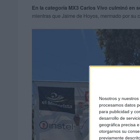
En la categoría MX3 Carlos Vivo culminó en 
mientras que Jaime de Hoyos, mermado por su caí
Nosotros y nuestro
procesamos datos per
para publicidad y co
desarrollo de servici
geográfica precisa e 
otorgarnos su conse
previamente descrito