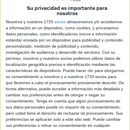
destacar
los jugadores más utilizados y en los que más
Su privacidad es importante para
confía
José Juan Romero
.
nosotros
Nosotros y nuestros 1733
socios
almacenamos y/o accedemos
Los futbolistas que han disputado
más minutos
hasta el
a información en un dispositivo, como cookies, y procesamos
momento han sido el
zaguero Carlos Hernández
(450’) y
datos personales, como identificadores únicos e información
el mediapunta Kuki Zalazar
(422’).
estándar enviada por un dispositivo para publicidad y contenido
personalizado, medición de publicidad y contenido,
investigación de audiencia y desarrollo de servicios.
Con su
permiso, nosotros y nuestros socios podemos utilizar datos de
localización geográfica precisa e identificación mediante las
características de dispositivos. Puede hacer clic para otorgarnos
su consentimiento a nosotros y a nuestros 1733 socios para
que llevemos a cabo el procesamiento previamente descrito. De
forma alternativa, puede acceder a información más detallada y
cambiar sus preferencias antes de otorgar o negar su
consentimiento.
Tenga en cuenta que algún procesamiento de
sus datos personales puede no requerir de su consentimiento,
pero usted tiene el derecho de rechazar tal procesamiento. Sus
preferencias se aplicarán solo a este sitio web. Puede cambiar
sus preferencias o retirar su consentimiento en cualquier