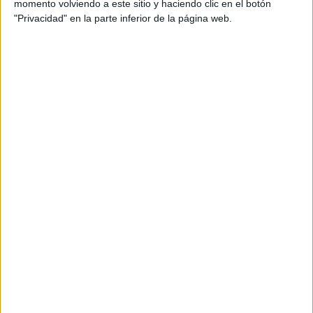
momento volviendo a este sitio y haciendo clic en el botón
"Privacidad" en la parte inferior de la página web.
Carlos Hernández, el seguro de vida
ceutí
La defensa de los caballas fue señalada en el arranque de
la competición por la gran cantidad de goles encajados.
No obstante,
el central
Carlos Hernández
ha mostrado
un nivel excelso
, salvando los muebles en muchas
diversas situaciones y haciendo que la sangría fuese más
reducida.
El jienense cuenta con
35 años recién cumplidos
,
aunque esa cifra la utiliza a su favor, exponiendo
su
experiencia
cada vez que está sobre el terreno de juego.
Además, se le ha visto
subiendo al ataque en ciertos
tramos de partido
, demostrando que también puede