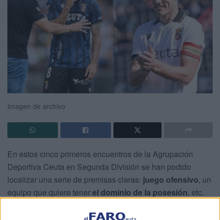
Imagen de archivo
En estos cinco primeros encuentros de la Agrupación
Deportiva Ceuta en Segunda División se han podido
localizar una serie de premisas claras:
juego ofensivo
, un
equipo que quiere tener
el dominio de la posesión
, etc.
Además del esquema y de la forma de jugar, comienzan a