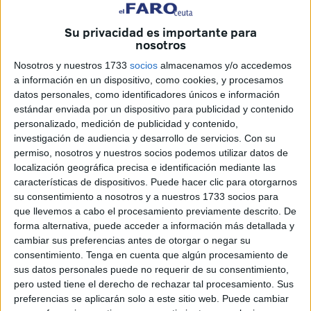
de demostraciones prácticas.
Su privacidad es importante para
Como es tradición, se organizan una serie de talleres y
nosotros
prácticas reales que los alumnos realizan en su día a día y
Nosotros y nuestros 1733
socios
almacenamos y/o accedemos
se le ofrece la oportunidad a los visitantes
de
a información en un dispositivo, como cookies, y procesamos
experimentarlas.
datos personales, como identificadores únicos e información
estándar enviada por un dispositivo para publicidad y contenido
Un escaparate
personalizado, medición de publicidad y contenido,
investigación de audiencia y desarrollo de servicios.
Con su
permiso, nosotros y nuestros socios podemos utilizar datos de
Durante dos jornadas, las instalaciones del centro se
localización geográfica precisa e identificación mediante las
convierten en un escaparate donde los visitantes pueden
características de dispositivos. Puede hacer clic para otorgarnos
conocer de primera mano las distintas familias
su consentimiento a nosotros y a nuestros 1733 socios para
profesionales que se imparten en el instituto, además de
que llevemos a cabo el procesamiento previamente descrito. De
forma alternativa, puede acceder a información más detallada y
otras oportunidades, como los programas
Erasmus
.
cambiar sus preferencias antes de otorgar o negar su
consentimiento.
Tenga en cuenta que algún procesamiento de
El jefe de estudios del Instituto Almina y responsable de
sus datos personales puede no requerir de su consentimiento,
Formación Profesional, Manuel Maldonado, explicó que
el
pero usted tiene el derecho de rechazar tal procesamiento. Sus
objetivo principal
de estas jornadas es “abrir las puertas
preferencias se aplicarán solo a este sitio web. Puede cambiar