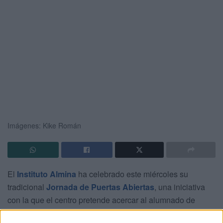
Imágenes: Kike Román
El
Instituto Almina
ha celebrado este miércoles su
tradicional
Jornada de Puertas Abiertas
, una iniciativa
con la que el centro pretende acercar al alumnado de
Ceuta la realidad de la
Formación Profesional
a través