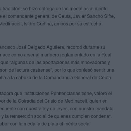
o tradición, se hizo entrega de las medallas al mérito
re el comandante general de Ceuta, Javier Sancho Sifre,
Medinaceli, Isidro Cortina, ambos por su estrecha
Francisco José Delgado Aguilera, recordó durante su
a nace como arsenal marinero reglamentado en la Real
que “algunas de las aportaciones más innovadoras y
son de factura castrense”, por lo que confesó sentir una
dalla a la cabeza de la Comandancia General de Ceuta.
adora que Instituciones Penitenciarias tiene, valoró el
yor de la Cofradía del Cristo de Medinaceli, quien en
ecuente con nuestra ley de leyes, con nuestro mandato
n y la reinserción social de quienes cumplen condena”.
bor con la medalla de plata al mérito social