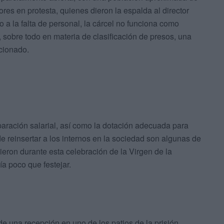
ores en protesta, quienes dieron la espalda al director
 a la falta de personal, la cárcel no funciona como
, sobre todo en materia de clasificación de presos, una
cionado.
iparación salarial, así como la dotación adecuada para
e reinsertar a los internos en la sociedad son algunas de
eron durante esta celebración de la Virgen de la
a poco que festejar.
de una recepción en uno de los patios de la prisión,