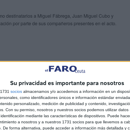
omo destinatarios a Miguel Fábrega, Juan Miguel Cubo y
vación por parte de sus compañeros presentes en el acto.
or diaria que llevan a cabo los funcionarios de prisiones,
einserción del centro penitenciario y haciendo entrega
Su privacidad es importante para nosotros
con más de 25 años de trayectoria profesional dentro de
uis Alcalá, María Felisa Cea Beunza, José Carlos López
s 1731
socios
almacenamos y/o accedemos a información en un disposit
néndez González.
sonales, como identificadores únicos e información estándar enviada 
ntenido personalizado, medición de publicidad y contenido, investigaci
os.
Con su permiso, nosotros y nuestros socios podemos utilizar datos 
nocimientos más, uno a la compañía naviera
identificación mediante las características de dispositivos. Puede hacer
e trasladar a los reclusos y otro a la empresa encargada
ntimiento a nosotros y a nuestros 1731 socios para que llevemos a ca
. De forma alternativa, puede acceder a información más detallada y 