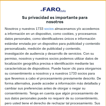
Dos
motos
encabezan la comitiva, cinco
coches
detrás.
Gritos, bocinas
sonando, jóvenes que sacan parte de sus
cuerpos por las ventanillas… Esto ha pasado esta noche
Su privacidad es importante para
nosotros
en este lugar de nuestra ciudad, pero se ha convertido en
la tónica.
Nosotros y nuestros 1733
socios
almacenamos y/o accedemos
a información en un dispositivo, como cookies, y procesamos
Lo denuncian los vecinos, tanto los que viven en las
datos personales, como identificadores únicos e información
distintas fases de Pueblo San Antonio como los residentes
estándar enviada por un dispositivo para publicidad y contenido
personalizado, medición de publicidad y contenido,
en la parte superior, próximo al refugio del santo. Afecta
investigación de audiencia y desarrollo de servicios.
Con su
también a los residentes en Gerón, personas de avanzada
permiso, nosotros y nuestros socios podemos utilizar datos de
edad en su amplia mayoría.
localización geográfica precisa e identificación mediante las
características de dispositivos. Puede hacer clic para otorgarnos
Se teme un accidente
su consentimiento a nosotros y a nuestros 1733 socios para
que llevemos a cabo el procesamiento previamente descrito. De
forma alternativa, puede acceder a información más detallada y
Cualquier día, advierten, se va a producir un
grave
cambiar sus preferencias antes de otorgar o negar su
accidente
. Ya no protestan por el hecho de ser
consentimiento.
Tenga en cuenta que algún procesamiento de
despertados por una caravana de vehículos que
sus datos personales puede no requerir de su consentimiento,
pero usted tiene el derecho de rechazar tal procesamiento. Sus
descienden despacio para extender aún más ese toque de