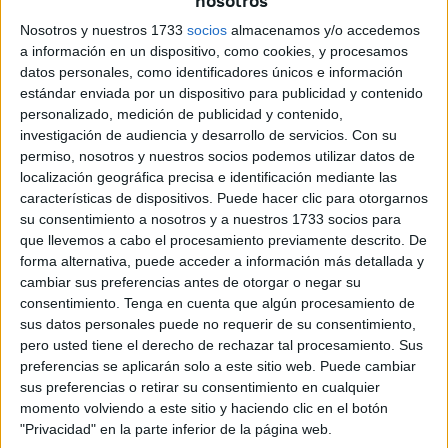
nosotros
y decisivo para completar 29 o 30 días.) ocupados por un
Nosotros y nuestros 1733
socios
almacenamos y/o accedemos
período de tiempo sin luna. Estos vacíos no son simples
a información en un dispositivo, como cookies, y procesamos
espacios vacíos. Son el resultado de la forma en que se
datos personales, como identificadores únicos e información
estándar enviada por un dispositivo para publicidad y contenido
desajustan-ajustan los cinco movimientos que hemos
personalizado, medición de publicidad y contenido,
mencionado de la Tierra y la Luna en torno al Sol: ¡En
investigación de audiencia y desarrollo de servicios.
Con su
esos «vacíos» está la respuesta a nuestro reto!
permiso, nosotros y nuestros socios podemos utilizar datos de
localización geográfica precisa e identificación mediante las
El Contexto «A»: ¿Qué ocurre
características de dispositivos. Puede hacer clic para otorgarnos
su consentimiento a nosotros y a nuestros 1733 socios para
realmente allá arriba?
que llevemos a cabo el procesamiento previamente descrito. De
forma alternativa, puede acceder a información más detallada y
cambiar sus preferencias antes de otorgar o negar su
Lo primero que se nos explica aquí es qué pasa realmente
consentimiento.
Tenga en cuenta que algún procesamiento de
en el espacio para que se origine cada mes en nuestro
sus datos personales puede no requerir de su consentimiento,
cielo el analema (en el caso del calendario musulmán, el
pero usted tiene el derecho de rechazar tal procesamiento. Sus
analema 9º; mes de ramadán), especialmente cómo y por
preferencias se aplicarán solo a este sitio web. Puede cambiar
sus preferencias o retirar su consentimiento en cualquier
qué se producen esos vacíos visuales entre una fase de la
momento volviendo a este sitio y haciendo clic en el botón
Luna y la siguiente. Aunque a simple vista puede parecer
"Privacidad" en la parte inferior de la página web.
que no hay nada en esos espacios «vacíos» entre una