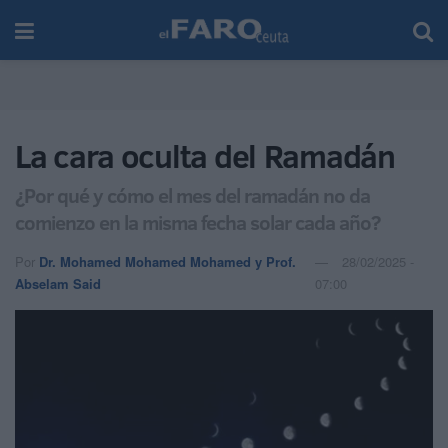
La cara oculta del Ramadán
¿Por qué y cómo el mes del ramadán no da
comienzo en la misma fecha solar cada año?
Por
Dr. Mohamed Mohamed Mohamed y Prof.
28/02/2025 -
Abselam Said
07:00