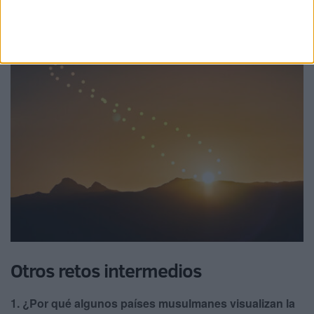
cada uno, predestinadas por Alá, el creacionismo, o por
casualidad, el evolucionismo fortuito del universo —.
Otros retos intermedios
1. ¿Por qué algunos países musulmanes visualizan la