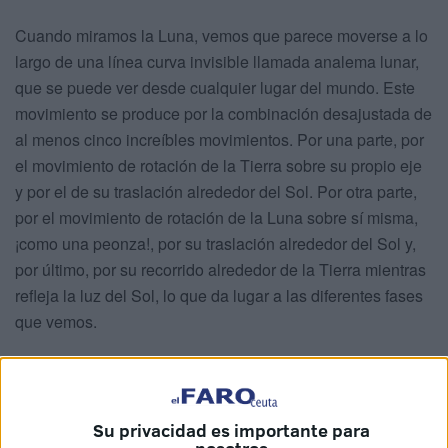
Cuando miramos la Luna, vemos que parece moverse a lo
largo de una línea curva invisible llamada analema lunar,
que se puede ver desde cualquier lugar del mundo. Este
movimiento se produce por la combinación desajustada de
al menos cinco increíbles movimientos. Por una parte, por
el movimiento de rotación de la Tierra sobre su propio eje
y por el de su traslación alrededor del Sol. Por otra parte,
por el movimiento de rotación de la Luna sobre sí misma,
¡como una peonza!, por su traslación alrededor del Sol y,
por último, por su recorrido alrededor de la Tierra mientras
refleja la luz del Sol, lo que da lugar a las diferentes fases
que vemos.
En la curva del analema lunar podemos ver 27 lunas
visibles, y en su parte final, dos que no se ven, pero que
están presentes. Y entre cada luna visible y la siguiente,
Su privacidad es importante para
hay unos espacios vacíos (29, el último más largo o corto,