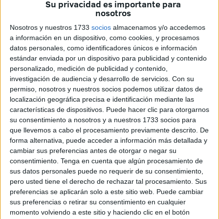
Su privacidad es importante para
La Mercería Luis
es uno de los establecimientos donde,
nosotros
desde hace varias semanas, los ceutíes han podido
Nosotros y nuestros 1733
socios
almacenamos y/o accedemos
encontrar
una gran variedad de productos
para la
a información en un dispositivo, como cookies, y procesamos
Semana Santa. Sin embargo, cuando falta muy poco para
datos personales, como identificadores únicos e información
estándar enviada por un dispositivo para publicidad y contenido
su inicio, el stock disponible es muy reducido.
personalizado, medición de publicidad y contenido,
investigación de audiencia y desarrollo de servicios.
Con su
Y es que, los ceutíes comenzaron a hacer sus compras
permiso, nosotros y nuestros socios podemos utilizar datos de
con tiempo, aunque aún queda quienes esperan a última
localización geográfica precisa e identificación mediante las
hora para
ultimar los detalles para su salida
características de dispositivos. Puede hacer clic para otorgarnos
procesional.
su consentimiento a nosotros y a nuestros 1733 socios para
que llevemos a cabo el procesamiento previamente descrito. De
forma alternativa, puede acceder a información más detallada y
Una gran variedad de productos
cambiar sus preferencias antes de otorgar o negar su
cofrades
consentimiento.
Tenga en cuenta que algún procesamiento de
sus datos personales puede no requerir de su consentimiento,
pero usted tiene el derecho de rechazar tal procesamiento. Sus
En esta última semana de Cuaresma, Mari Paz Márquez,
preferencias se aplicarán solo a este sitio web. Puede cambiar
de la Mercería Luis, ha recibido a un equipo de FaroTV
sus preferencias o retirar su consentimiento en cualquier
para mostrar lo que le ha quedado después de unas
momento volviendo a este sitio y haciendo clic en el botón