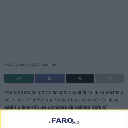
Fotos y vídeo: Óscar Román
Apenas quedan unos días para que finalice la Cuaresma y
dé comienzo la Semana Santa y los vecinos de Ceuta ya
están ultimando las compras de palmas para el
Domingo de Ramos
, capirotes para los trajes de
nazarenos y mantillas
, entre otras cosas.