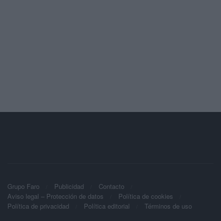
Grupo Faro
Publicidad
Contacto
Aviso legal – Protección de datos
Política de cookies
Política de privacidad
Política editorial
Términos de uso