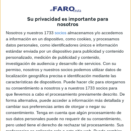
jóvenes de Ceuta, sobre todo para aquellos que se
encuentran en riesgo de exclusión social. En este caso, se
Su privacidad es importante para
trata de la formación de ocupaciones básica de la
Escuela
nosotros
de Construcción
.
Nosotros y nuestros 1733
socios
almacenamos y/o accedemos
a información en un dispositivo, como cookies, y procesamos
De esta forma, la
Ciudad
da luz verde a la implementación
datos personales, como identificadores únicos e información
de acciones formativas para el desarrollo del itinerario
estándar enviada por un dispositivo para publicidad y contenido
previsto en la Formación Ocupacional Básica, en su 2ª y
personalizado, medición de publicidad y contenido,
3ª convocatoria, para los años 2025 y 2026. Las
investigación de audiencia y desarrollo de servicios.
Con su
formaciones se llevarán a cabo en las instalaciones
permiso, nosotros y nuestros socios podemos utilizar datos de
localización geográfica precisa e identificación mediante las
públicas de la Escuela de la Construcción, ubicadas en el
características de dispositivos. Puede hacer clic para otorgarnos
Polígono Industrial de Loma Margarita.
su consentimiento a nosotros y a nuestros 1733 socios para
que llevemos a cabo el procesamiento previamente descrito. De
Estos cursos están destinados a personas en situación de
forma alternativa, puede acceder a información más detallada y
vulnerabilidad sociolaboral, con el objetivo de
cambiar sus preferencias antes de otorgar o negar su
proporcionarles los conocimientos y habilidades
consentimiento.
Tenga en cuenta que algún procesamiento de
sus datos personales puede no requerir de su consentimiento,
necesarias para su cualificación profesional, facilitando su
pero usted tiene el derecho de rechazar tal procesamiento. Sus
inserción en el mercado laboral
. Además, se promoverá
preferencias se aplicarán solo a este sitio web. Puede cambiar