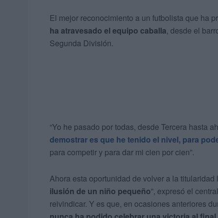
El mejor reconocimiento a un futbolista que ha p
ha atravesado el equipo caballa
, desde el barr
Segunda División.
“Yo he pasado por todas, desde Tercera hasta a
demostrar es que he tenido el nivel, para pod
para competir y para dar mi cien por cien”.
Ahora esta oportunidad de volver a la titularidad 
ilusión de un niño pequeño
”, expresó el centr
reivindicar. Y es que, en ocasiones anteriores d
nunca ha podido celebrar una victoria al final
.