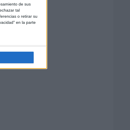
esamiento de sus
echazar tal
erencias o retirar su
vacidad" en la parte