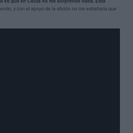
d es que en Ceuta no me sorprende nada. Esta
bonito, y con el apoyo de la afición no me extrañaría que