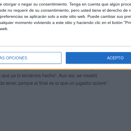
e otorgar o negar su consentimiento.
Tenga en cuenta que algún proc
de no requerir de su consentimiento, pero usted tiene el derecho de r
referencias se aplicarán solo a este sitio web. Puede cambiar sus pref
alquier momento volviendo a este sitio y haciendo clic en el botón "Pri
 web.
ÁS OPCIONES
ACEPTO
 han dado un poco extraños.
Los dos con expulsiones,
 que ya lo teníamos hecho”. Aun así, se mostró
a tener, porque al final es lo que un jugador quiere”.