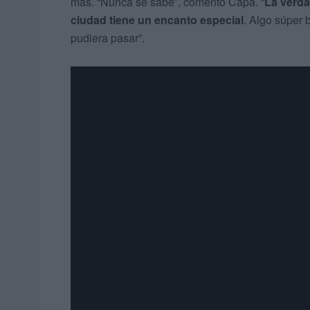
más. “Nunca se sabe”, comentó Capa. “
La verda
ciudad tiene un encanto especial
. Algo súper 
pudiera pasar”.