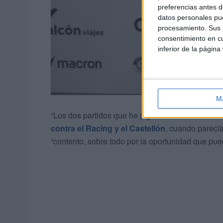
preferencias antes d
datos personales pue
procesamiento. Sus p
consentimiento en cu
inferior de la página
M
“Los dos partidos que he jugado como titular se
contra el Racing y el Castellón
, cuando parecía
“contento, sobre todo por la oportunidad que pued