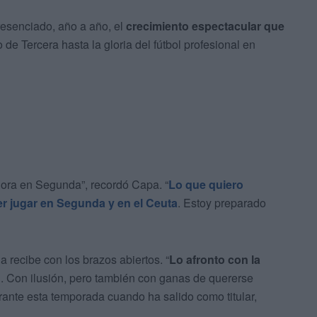
resenciado, año a año, el
crecimiento espectacular que
o de Tercera hasta la gloria del fútbol profesional en
hora en Segunda”, recordó Capa. “
Lo que quiero
er jugar en Segunda y en el Ceuta
. Estoy preparado
la recibe con los brazos abiertos. “
Lo afronto con la
al. Con ilusión, pero también con ganas de quererse
urante esta temporada cuando ha salido como titular,