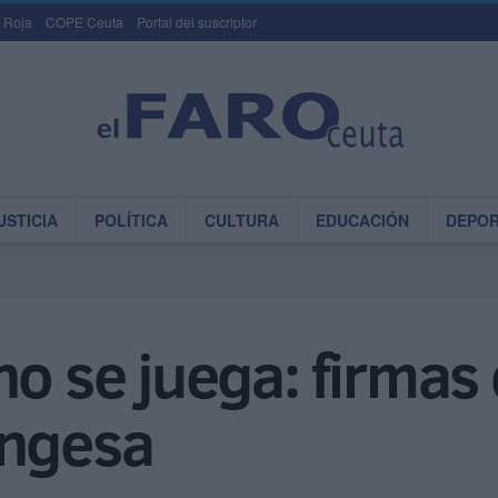
 Roja
COPE Ceuta
Portal del suscriptor
USTICIA
POLÍTICA
CULTURA
EDUCACIÓN
DEPO
no se juega: firma
Ingesa