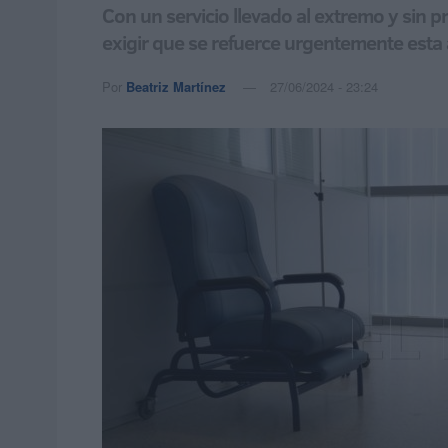
Con un servicio llevado al extremo y sin 
exigir que se refuerce urgentemente esta
Por
Beatriz Martínez
27/06/2024 - 23:24