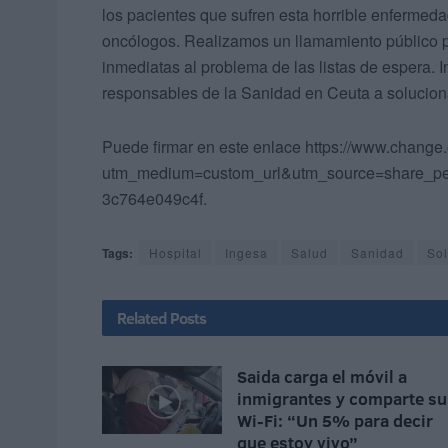
los pacientes que sufren esta horrible enfermed
oncólogos. Realizamos un llamamiento público pa
inmediatas al problema de las listas de espera. 
responsables de la Sanidad en Ceuta a soluciona
Puede firmar en este enlace https://www.chang
utm_medium=custom_url&utm_source=share_peti
3c764e049c4f.
Tags:
Hospital
Ingesa
Salud
Sanidad
Sol
Related
Posts
Saida carga el móvil a
inmigrantes y comparte su
Wi-Fi: “Un 5% para decir
que estoy vivo”