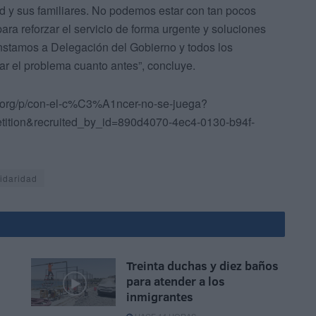
ad y sus familiares. No podemos estar con tan pocos
ra reforzar el servicio de forma urgente y soluciones
Instamos a Delegación del Gobierno y todos los
r el problema cuanto antes”, concluye.
e.org/p/con-el-c%C3%A1ncer-no-se-juega?
tion&recruited_by_id=890d4070-4ec4-0130-b94f-
idaridad
Treinta duchas y diez baños
para atender a los
inmigrantes