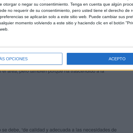
e otorgar o negar su consentimiento.
Tenga en cuenta que algún proc
de no requerir de su consentimiento, pero usted tiene el derecho de r
a en el hospital. No se cubren las vacaciones ni los días
referencias se aplicarán solo a este sitio web. Puede cambiar sus pref
alquier momento volviendo a este sitio y haciendo clic en el botón "Pri
 el otro se debe sobrecargar con doble trabajo. Estamos
 web.
euta se quedará solo con un oncólogo para toda la
ncia personal o de salud, que en ese caso el servicio
ón de tratamientos, revisiones y pruebas)”, añade.
ÁS OPCIONES
ACEPTO
ntiosos artículos. Ingesa no puede decir que desconoce
 el área, pero también porque ha trascendido a la
 se debe, “de calidad y adecuada a las necesidades de