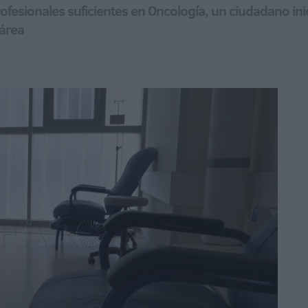
profesionales suficientes en Oncología, un ciudadano 
 área