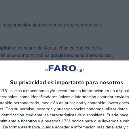
de más profesionales oncólogos y que se refuerce el
pital
universitario de Ceuta, el único público de la
s de espera interminables,
pacientes
pendientes de cita,
sonal sanitario es escaso y está cada vez más saturado y
 perder el tiempo, el TIEMPO es ORO para los
etición.
Su privacidad es importante para nosotros
s 1731
socios
almacenamos y/o accedemos a información en un disposit
sonales, como identificadores únicos e información estándar enviada 
ntenido personalizado, medición de publicidad y contenido, investigaci
os.
Con su permiso, nosotros y nuestros socios podemos utilizar datos 
identificación mediante las características de dispositivos. Puede hacer
ntimiento a nosotros y a nuestros 1731 socios para que llevemos a ca
ión de tratamientos…
. De forma alternativa, puede acceder a información más detallada y 