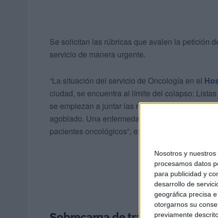
Se solicitan las rúbricas que avalen la petición 
servicio de manera urgente.
“La situación del servicio de Oncología en el
Hos
ciudad, se encuentra al límite del colapso: Lista
se empiezan a juntar las reclamaciones y el per
agobiado. Una enfermedad en la que no podemos
pacientes oncológicos”, expone el autor de esta p
Nosotros y nuestro
procesamos datos per
para publicidad y co
desarrollo de servici
geográfica precisa e 
otorgarnos su conse
Sobrecarga de trabajo, suspens
previamente descrito