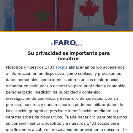
Su privacidad es importante para
Imagen cedida
nosotros
Nosotros y nuestros 1733
socios
almacenamos y/o accedemos
a información en un dispositivo, como cookies, y procesamos
datos personales, como identificadores únicos e información
Canadá
ha expresado este pasado martes por primera vez
estándar enviada por un dispositivo para publicidad y contenido
personalizado, medición de publicidad y contenido,
su apoyo al
plan de autonomía para el Sáhara
investigación de audiencia y desarrollo de servicios.
Con su
Occidental de Marruecos
, que ha sido respaldado por la
permiso, nosotros y nuestros socios podemos utilizar datos de
resolución 2797 del Consejo de Seguridad de la ONU,
localización geográfica precisa e identificación mediante las
como base para encontrar "una
solución mutuamente
características de dispositivos. Puede hacer clic para otorgarnos
su consentimiento a nosotros y a nuestros 1733 socios para
aceptable"
al conflicto.
que llevemos a cabo el procesamiento previamente descrito. De