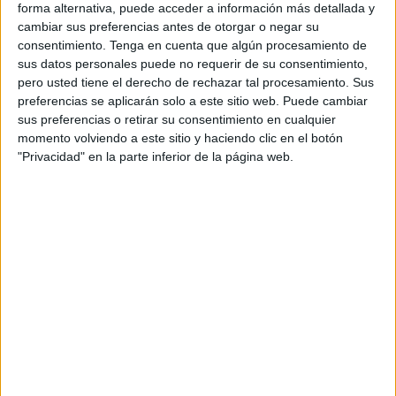
forma alternativa, puede acceder a información más detallada y
De esta manera, y por primera vez, el
Gobierno de
cambiar sus preferencias antes de otorgar o negar su
Canadá
ha expresado su respaldo al
plan de autonomía
consentimiento.
Tenga en cuenta que algún procesamiento de
de Marruecos
para el
Sáhara Occidental.
sus datos personales puede no requerir de su consentimiento,
pero usted tiene el derecho de rechazar tal procesamiento. Sus
Apoyo a Marruecos por parte de
preferencias se aplicarán solo a este sitio web. Puede cambiar
sus preferencias o retirar su consentimiento en cualquier
Canada
momento volviendo a este sitio y haciendo clic en el botón
"Privacidad" en la parte inferior de la página web.
La ministra de Exteriores canadiense, Anita Anand,
trasladó esta posición a su homólogo marroquí, Naser
Burita, en una conversación difundida mediante un
comunicado oficial.
Según señaló en un comunicado el
Ministerio de
Asuntos Exteriores de Canadá
, la titular de la cartera,
Anita Anand
, mantuvo este pasado martes una
conversación telefónica con su homólogo marroquí,
Nasser Bourita
, en la que destacó "la adopción de la