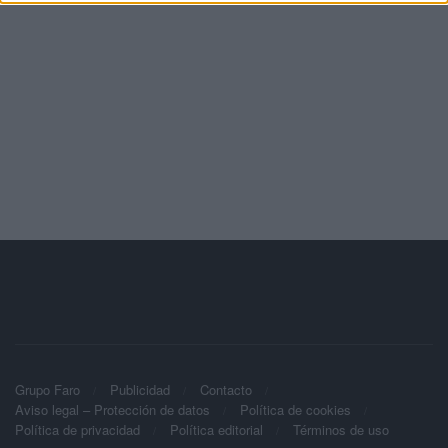
Grupo Faro
Publicidad
Contacto
Aviso legal – Protección de datos
Política de cookies
Política de privacidad
Política editorial
Términos de uso