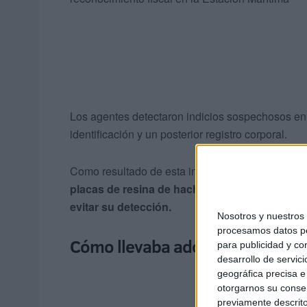
Los agentes detectaron indicios sospechosos en l
identificación y un posterior registro corporal.
Como resultado de esta inspección minuciosa, se
placas de resina de hachís, las cuales llevab
evitar su detección.
Nosotros y nuestro
procesamos datos per
Cómo llevaba adosado el hachís
para publicidad y co
desarrollo de servici
geográfica precisa e 
otorgarnos su conse
previamente descrito