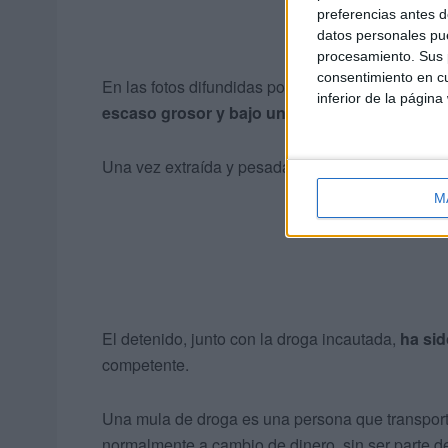
preferencias antes d
datos personales pue
procesamiento. Sus p
consentimiento en cu
En las fotos difundidas por la Guardia Civil, pue
inferior de la página
escaso grosor y bajo una especie de
faja adh
Una vez extraída y pesada la sustancia, arrojó u
M
El detenido, junto con la droga incautada,
ha sid
competente.
Una mula de droga es una persona que transporta
normalmente a cambio de dinero, sin ser parte de 