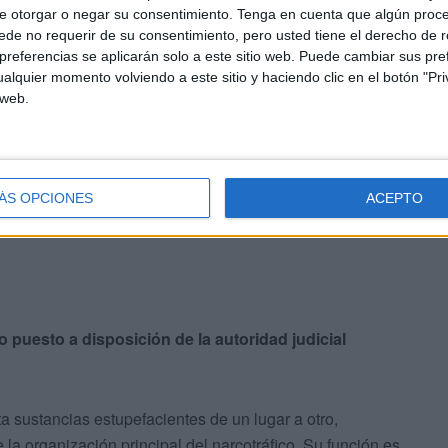
e otorgar o negar su consentimiento.
Tenga en cuenta que algún proc
de no requerir de su consentimiento, pero usted tiene el derecho de r
referencias se aplicarán solo a este sitio web. Puede cambiar sus pref
alquier momento volviendo a este sitio y haciendo clic en el botón "Pri
de verse
la droga envasada al vacío en piezas de
 web.
esiva
que el detenido llevaba pegada al cuerpo.
n peso total de 5.100 gramos.
ÁS OPCIONES
ACEPTO
o puesto a disposición de la autoridad judicial
 sustancias estupefacientes de un lugar a otro,
la organización principal del narcotráfico. Su función es