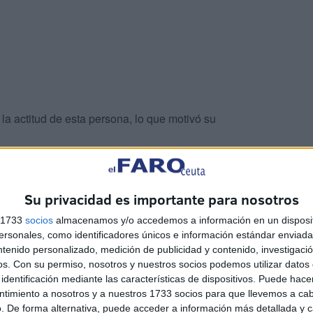
a actitud de esta persona, lo que motivó su
 descubrió que el individuo ocultaba un total de
10
a firmemente adosadas a su cuerpo para intentar
Su privacidad es importante para nosotros
s 1733
socios
almacenamos y/o accedemos a información en un disposit
sonales, como identificadores únicos e información estándar enviada 
ntenido personalizado, medición de publicidad y contenido, investigaci
os.
Con su permiso, nosotros y nuestros socios podemos utilizar datos 
identificación mediante las características de dispositivos. Puede hacer
ntimiento a nosotros y a nuestros 1733 socios para que llevemos a ca
. De forma alternativa, puede acceder a información más detallada y 