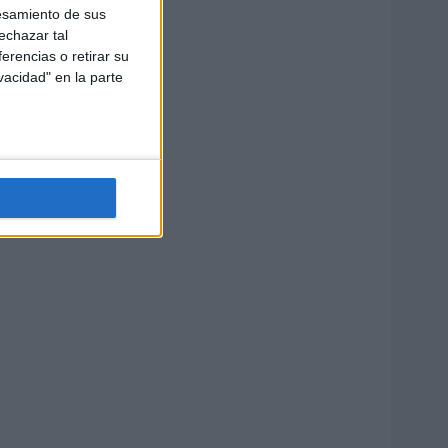
esamiento de sus
echazar tal
erencias o retirar su
vacidad" en la parte