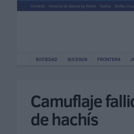
Contacto
Horarios de Barcos by Kikoto
Vuelos
Sorteo Cruz
SOCIEDAD
SUCESOS
FRONTERA
J
Camuflaje fall
de hachís