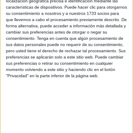
pabellón Antonio Campoamor
de Ceuta.
localización geográfica precisa e identificación mediante las
características de dispositivos. Puede hacer clic para otorgarnos
Un total de 272 camas
son las que han desplegado los
su consentimiento a nosotros y a nuestros 1733 socios para
que llevemos a cabo el procesamiento previamente descrito. De
legionarios para que los competidores de la novena
forma alternativa, puede acceder a información más detallada y
edición de la
prueba cívico-militar
puedan descansar y
cambiar sus preferencias antes de otorgar o negar su
reponer fuerzas para el gran día.
consentimiento.
Tenga en cuenta que algún procesamiento de
sus datos personales puede no requerir de su consentimiento,
Muchos grupos iban llegando al ‘Campoamor’
pero usted tiene el derecho de rechazar tal procesamiento. Sus
procedentes de diferentes puntos del país como Sevilla,
preferencias se aplicarán solo a este sitio web. Puede cambiar
sus preferencias o retirar su consentimiento en cualquier
Toledo, Alicante o Córdoba y FaroTV ha estado con ellos
momento volviendo a este sitio y haciendo clic en el botón
para sacarle algunas impresiones sobre la carrera más
"Privacidad" en la parte inferior de la página web.
importante que tiene Ceuta.
Lo bueno que tiene la Cuna de la Legión es que se puede
practicar con amigos. Es el caso de colegas procedentes
de Sevilla que han confirmado su presencia en la prueba a
última hora: “Es la sexta vez que vengo”, comentó un
componente del grupo sevillano mientras miraba con risas
a su amigo ya que era la primera vez que venía a la Cuna