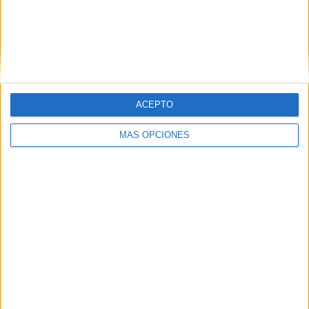
Sin duda, el ‘Antonio Campoamor’ es sinónimo de buen
ambiente y compañerismo donde un día antes de la Cuna
los competidores comparten anécdotas vividas en
diferentes carreras que han competido.
ACEPTO
MÁS OPCIONES
Tags:
Carreras populares
Cuna de la Legión
Polideportivo Antonio Campoamor