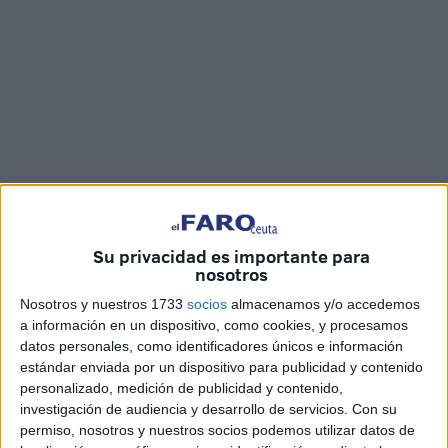
Imágenes: Joaquín Viera
Su privacidad es importante para
nosotros
Nosotros y nuestros 1733
socios
almacenamos y/o accedemos
a información en un dispositivo, como cookies, y procesamos
Los legionarios del Tercio Duque de Alba 2º de la Legión
datos personales, como identificadores únicos e información
estándar enviada por un dispositivo para publicidad y contenido
ya reciben a los participantes de la
Cuna de la Legión
,
personalizado, medición de publicidad y contenido,
que con sus sacos de dormir y todo lo necesario pasar la
investigación de audiencia y desarrollo de servicios.
Con su
noche, iban llegando poco a poco a las instalaciones del
permiso, nosotros y nuestros socios podemos utilizar datos de