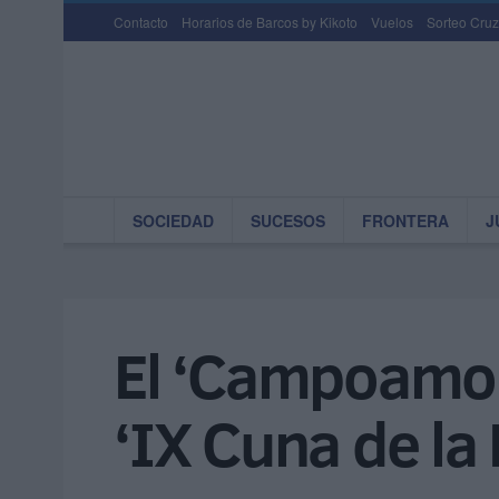
Contacto
Horarios de Barcos by Kikoto
Vuelos
Sorteo Cruz
SOCIEDAD
SUCESOS
FRONTERA
J
El ‘Campoamor’
‘IX Cuna de la 