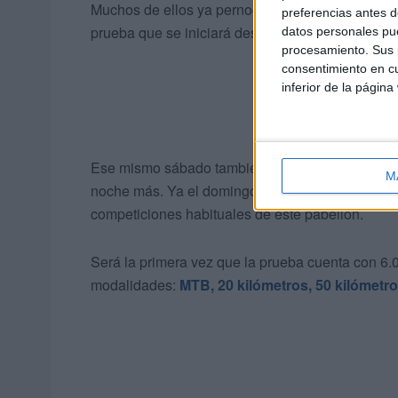
Muchos de ellos ya pernoctarán este mismo viern
preferencias antes d
prueba que se iniciará desde las Murallas Reales
datos personales pue
procesamiento. Sus p
consentimiento en cu
inferior de la página
Ese mismo sábado también estará disponible el 
M
noche más. Ya el domingo comenzará a desinstal
competiciones habituales de este pabellón.
Será la primera vez que la prueba cuenta con 6.0
modalidades:
MTB, 20 kilómetros, 50 kilómetr