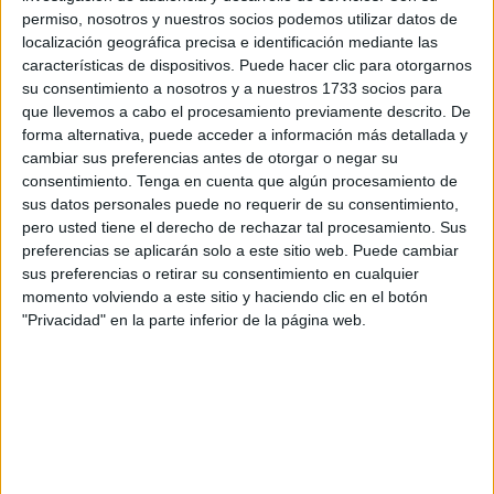
Medio Natural
, una titulación que ofrece oportunidades en
permiso, nosotros y nuestros socios podemos utilizar datos de
uno de los ámbitos con mayor proyección de futuro: la
localización geográfica precisa e identificación mediante las
sostenibilidad
, la conservación y el aprovechamiento de
características de dispositivos. Puede hacer clic para otorgarnos
su consentimiento a nosotros y a nuestros 1733 socios para
los recursos naturales.
que llevemos a cabo el procesamiento previamente descrito. De
forma alternativa, puede acceder a información más detallada y
La matriculación se realizará el
12 de septiembre a partir
cambiar sus preferencias antes de otorgar o negar su
de las 8:00 horas
, hasta agotar las plazas disponibles. El
consentimiento.
Tenga en cuenta que algún procesamiento de
criterio de admisión será por orden de llegada.
sus datos personales puede no requerir de su consentimiento,
pero usted tiene el derecho de rechazar tal procesamiento. Sus
Clases adaptadas a personas
preferencias se aplicarán solo a este sitio web. Puede cambiar
sus preferencias o retirar su consentimiento en cualquier
trabajadoras
momento volviendo a este sitio y haciendo clic en el botón
"Privacidad" en la parte inferior de la página web.
Las enseñanzas se imparten en horario de tarde, de
14:35
a 20:15 horas
, lo que permite compatibilizar los estudios
con la vida laboral. Esta flexibilidad resulta especialmente
interesante para
miembros de la Guardia Civil, Fuerzas
Armadas y otras personas trabajadoras
que quieran
obtener una titulación oficial en el ámbito forestal y