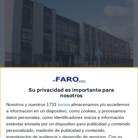
Imagen de archivo
Su privacidad es importante para
nosotros
Nosotros y nuestros 1733
socios
almacenamos y/o accedemos
a información en un dispositivo, como cookies, y procesamos
El
IES Clara Campoamor
de Ceuta ha anunciado la
datos personales, como identificadores únicos e información
apertura del plazo extraordinario de matrícula para el
Ciclo
estándar enviada por un dispositivo para publicidad y contenido
personalizado, medición de publicidad y contenido,
Formativo de Grado Superior en Gestión Forestal y del
investigación de audiencia y desarrollo de servicios.
Con su