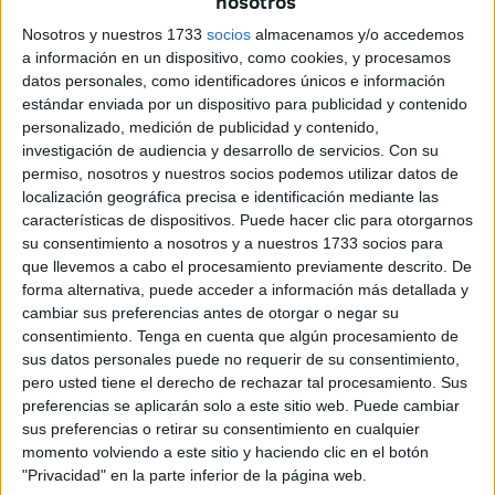
nosotros
aventura por el campamento
el pasado lunes, aunque
Nosotros y nuestros 1733
socios
almacenamos y/o accedemos
hubo una baja debido a lo mucho que echaban de menos
a información en un dispositivo, como cookies, y procesamos
a sus padres.
datos personales, como identificadores únicos e información
estándar enviada por un dispositivo para publicidad y contenido
El objetivo de la celebración de estas olimpiadas, según el
personalizado, medición de publicidad y contenido,
gerente de la
empresa Educa-dor
, a cargo del
investigación de audiencia y desarrollo de servicios.
Con su
permiso, nosotros y nuestros socios podemos utilizar datos de
campamento, ha sido “para que disfruten del fruto del
localización geográfica precisa e identificación mediante las
trabajo en equipo y el juego limpio, haciendo agradable la
características de dispositivos. Puede hacer clic para otorgarnos
participación y pasando una mañana divertida”.
su consentimiento a nosotros y a nuestros 1733 socios para
que llevemos a cabo el procesamiento previamente descrito. De
Rivas ha asegurado que todos se han estado portando
forma alternativa, puede acceder a información más detallada y
como “niños que son”, pero ha recalcado que ha notado
cambiar sus preferencias antes de otorgar o negar su
consentimiento.
Tenga en cuenta que algún procesamiento de
que el groso del grupo no está acostumbrado a realizar
sus datos personales puede no requerir de su consentimiento,
ejercicio, “puesto que están
enganchados a las nuevas
pero usted tiene el derecho de rechazar tal procesamiento. Sus
tecnologías
”.
preferencias se aplicarán solo a este sitio web. Puede cambiar
sus preferencias o retirar su consentimiento en cualquier
“Nosotros, cuando éramos
jóvenes
, inventábamos
momento volviendo a este sitio y haciendo clic en el botón
cualquier cosa para disfrutar y echar el rato, ahora
"Privacidad" en la parte inferior de la página web.